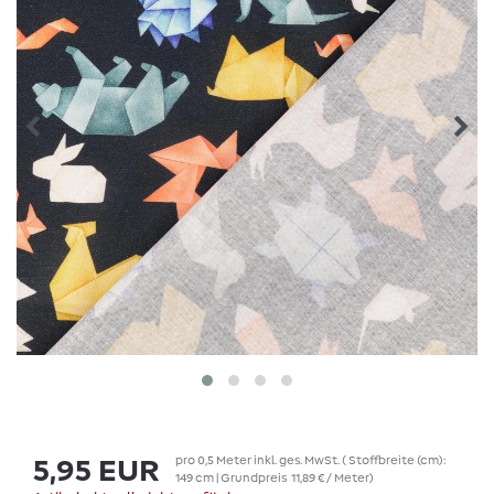
pro
0,5
Meter
inkl. ges. MwSt.
( Stoffbreite (cm):
5,95 EUR
149 cm | Grundpreis
11,89 € / Meter
)