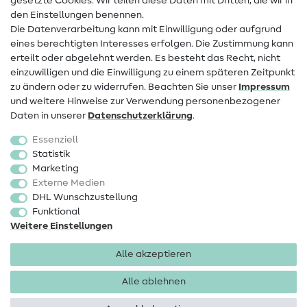
gesetzte Cookies. Wir teilen diese Daten mit Dritten, die wir in
den Einstellungen benennen.
FAQ
Die Datenverarbeitung kann mit Einwilligung oder aufgrund
eines berechtigten Interesses erfolgen. Die Zustimmung kann
Widerrufsrecht
erteilt oder abgelehnt werden. Es besteht das Recht, nicht
Beliebt
einzuwilligen und die Einwilligung zu einem späteren Zeitpunkt
zu ändern oder zu widerrufen. Beachten Sie unser
Impressum
und weitere Hinweise zur Verwendung personenbezogener
Stoffe
Daten in unserer
Daten­schutz­erklärung
.
Nähzubehör
Essenziell
Sale
Statistik
Marketing
Schnittmuster
Externe Medien
DHL Wunschzustellung
Funktional
Weitere Einstellungen
Alle akzeptieren
Impressum
Datenschutz
AGB
Widerrufsbelehrung
Alle ablehnen