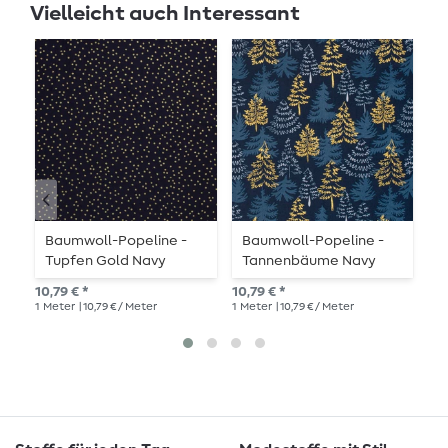
Vielleicht auch Interessant
Baumwoll-Popeline -
Baumwoll-Popeline -
B
Tupfen Gold Navy
Tannenbäume Navy
A
Gold
10,79 € *
10,79 € *
10,
1
Meter
| 10,79 € / Meter
1
Meter
| 10,79 € / Meter
1
Me