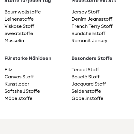
Stoffe für jeden Tag
Modestoffe mit Stil
Baumwollstoffe
Jersey Stoff
Leinenstoffe
Denim Jeansstoff
Viskose Stoff
French Terry Stoff
Sweatstoffe
Bündchenstoff
Musselin
Romanit Jersey
Für starke Nähideen
Besondere Stoffe
Filz
Tencel Stoff
Canvas Stoff
Bouclé Stoff
Kunstleder
Jacquard Stoff
Softshell Stoffe
Seidenstoffe
Möbelstoffe
Gobelinstoffe