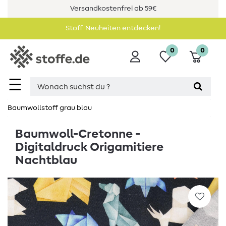
Versandkostenfrei ab 59€
Stoff-Neuheiten entdecken!
0
0
☰
Baumwollstoff grau blau
Baumwoll-Cretonne -
Digitaldruck Origamitiere
Nachtblau