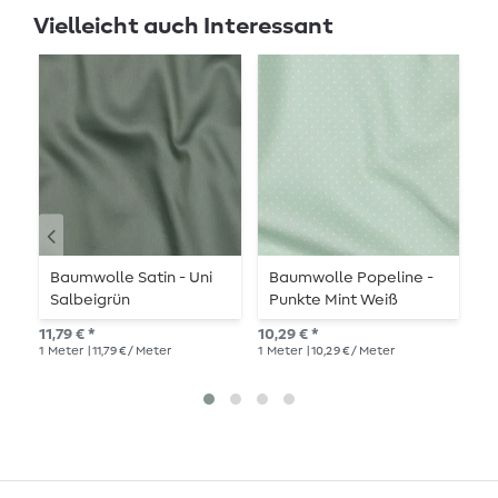
Vielleicht auch Interessant
Baumwolle Satin - Uni
Baumwolle Popeline -
B
Salbeigrün
Punkte Mint Weiß
B
P
11,79 € *
10,29 € *
10,
1
Meter
| 11,79 € / Meter
1
Meter
| 10,29 € / Meter
1
Me