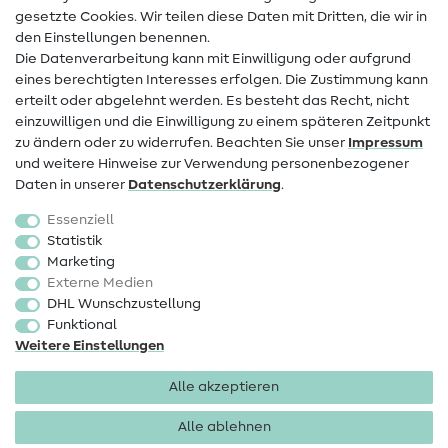
Infos zum Betreiberwechsel
gesetzte Cookies. Wir teilen diese Daten mit Dritten, die wir in
den Einstellungen benennen.
FAQ
Die Datenverarbeitung kann mit Einwilligung oder aufgrund
eines berechtigten Interesses erfolgen. Die Zustimmung kann
Widerrufsrecht
erteilt oder abgelehnt werden. Es besteht das Recht, nicht
Beliebt
einzuwilligen und die Einwilligung zu einem späteren Zeitpunkt
zu ändern oder zu widerrufen. Beachten Sie unser
Impressum
und weitere Hinweise zur Verwendung personenbezogener
Stoffe
Daten in unserer
Daten­schutz­erklärung
.
Nähzubehör
Essenziell
Sale
Statistik
Marketing
Schnittmuster
Externe Medien
DHL Wunschzustellung
Funktional
Weitere Einstellungen
Alle akzeptieren
Impressum
Datenschutz
AGB
Widerrufsbelehrung
Alle ablehnen