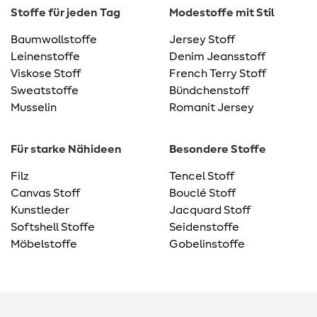
Stoffe für jeden Tag
Modestoffe mit Stil
Baumwollstoffe
Jersey Stoff
Leinenstoffe
Denim Jeansstoff
Viskose Stoff
French Terry Stoff
Sweatstoffe
Bündchenstoff
Musselin
Romanit Jersey
Für starke Nähideen
Besondere Stoffe
Filz
Tencel Stoff
Canvas Stoff
Bouclé Stoff
Kunstleder
Jacquard Stoff
Softshell Stoffe
Seidenstoffe
Möbelstoffe
Gobelinstoffe