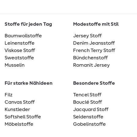
Stoffe für jeden Tag
Modestoffe mit Stil
Baumwollstoffe
Jersey Stoff
Leinenstoffe
Denim Jeansstoff
Viskose Stoff
French Terry Stoff
Sweatstoffe
Bündchenstoff
Musselin
Romanit Jersey
Für starke Nähideen
Besondere Stoffe
Filz
Tencel Stoff
Canvas Stoff
Bouclé Stoff
Kunstleder
Jacquard Stoff
Softshell Stoffe
Seidenstoffe
Möbelstoffe
Gobelinstoffe