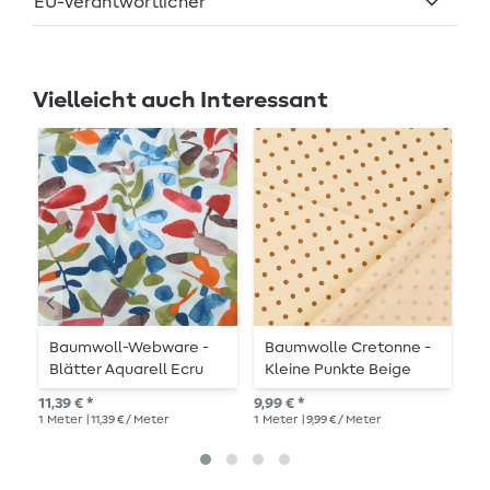
EU-Verantwortlicher
Vielleicht auch Interessant
Baumwoll-Webware -
Baumwolle Cretonne -
B
Blätter Aquarell Ecru
Kleine Punkte Beige
K
Multicolor
Sand Wash
R
11,39 € *
9,99 € *
9,9
1
Meter
| 11,39 € / Meter
1
Meter
| 9,99 € / Meter
1
Me