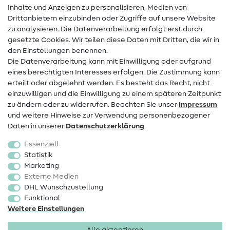
Inhalte und Anzeigen zu personalisieren, Medien von
Drittanbietern einzubinden oder Zugriffe auf unsere Website
Kontakt
zu analysieren. Die Datenverarbeitung erfolgt erst durch
Infos zum Betreiberwechsel
gesetzte Cookies. Wir teilen diese Daten mit Dritten, die wir in
den Einstellungen benennen.
FAQ
Die Datenverarbeitung kann mit Einwilligung oder aufgrund
eines berechtigten Interesses erfolgen. Die Zustimmung kann
Widerrufsrecht
erteilt oder abgelehnt werden. Es besteht das Recht, nicht
Beliebt
einzuwilligen und die Einwilligung zu einem späteren Zeitpunkt
zu ändern oder zu widerrufen. Beachten Sie unser
Impressum
und weitere Hinweise zur Verwendung personenbezogener
Stoffe
Daten in unserer
Daten­schutz­erklärung
.
Nähzubehör
Essenziell
Sale
Statistik
Marketing
Schnittmuster
Externe Medien
DHL Wunschzustellung
Funktional
Weitere Einstellungen