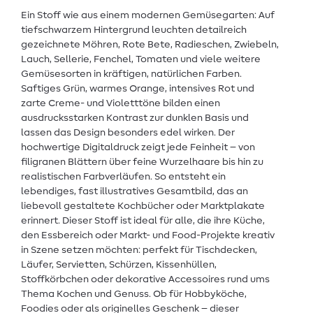
Ein Stoff wie aus einem modernen Gemüsegarten: Auf
tiefschwarzem Hintergrund leuchten detailreich
gezeichnete Möhren, Rote Bete, Radieschen, Zwiebeln,
Lauch, Sellerie, Fenchel, Tomaten und viele weitere
Gemüsesorten in kräftigen, natürlichen Farben.
Saftiges Grün, warmes Orange, intensives Rot und
zarte Creme- und Violetttöne bilden einen
ausdrucksstarken Kontrast zur dunklen Basis und
lassen das Design besonders edel wirken. Der
hochwertige Digitaldruck zeigt jede Feinheit – von
filigranen Blättern über feine Wurzelhaare bis hin zu
realistischen Farbverläufen. So entsteht ein
lebendiges, fast illustratives Gesamtbild, das an
liebevoll gestaltete Kochbücher oder Marktplakate
erinnert. Dieser Stoff ist ideal für alle, die ihre Küche,
den Essbereich oder Markt- und Food-Projekte kreativ
in Szene setzen möchten: perfekt für Tischdecken,
Läufer, Servietten, Schürzen, Kissenhüllen,
Stoffkörbchen oder dekorative Accessoires rund ums
Thema Kochen und Genuss. Ob für Hobbyköche,
Foodies oder als originelles Geschenk – dieser