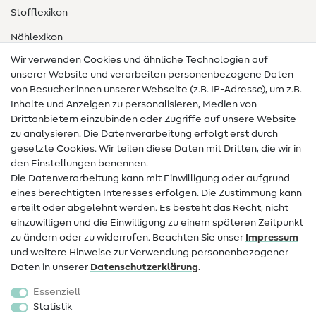
Stofflexikon
Nählexikon
Wir verwenden Cookies und ähnliche Technologien auf
Nähanleitungen
unserer Website und verarbeiten personenbezogene Daten
von Besucher:innen unserer Webseite (z.B. IP-Adresse), um z.B.
Hilfe & Kontakt
Inhalte und Anzeigen zu personalisieren, Medien von
Drittanbietern einzubinden oder Zugriffe auf unsere Website
Kontakt
zu analysieren. Die Datenverarbeitung erfolgt erst durch
Infos zum Betreiberwechsel
gesetzte Cookies. Wir teilen diese Daten mit Dritten, die wir in
den Einstellungen benennen.
FAQ
Die Datenverarbeitung kann mit Einwilligung oder aufgrund
eines berechtigten Interesses erfolgen. Die Zustimmung kann
Widerrufsrecht
erteilt oder abgelehnt werden. Es besteht das Recht, nicht
Beliebt
einzuwilligen und die Einwilligung zu einem späteren Zeitpunkt
zu ändern oder zu widerrufen. Beachten Sie unser
Impressum
und weitere Hinweise zur Verwendung personenbezogener
Stoffe
Daten in unserer
Daten­schutz­erklärung
.
Nähzubehör
Essenziell
Sale
Statistik