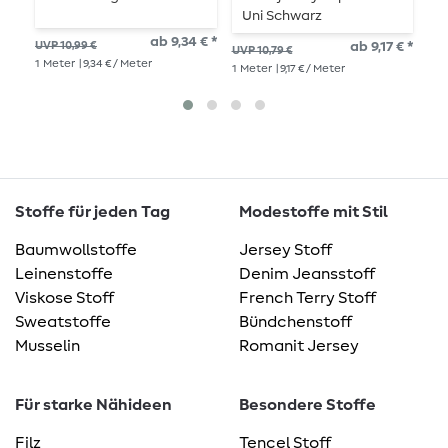
Uni Schwarz
R
ab 9,34 € *
UVP 10,99 €
ab 9,17 € *
9,8
UVP 10,79 €
1
Me
1
Meter
| 9,34 € / Meter
1
Meter
| 9,17 € / Meter
Stoffe für jeden Tag
Modestoffe mit Stil
Baumwollstoffe
Jersey Stoff
Leinenstoffe
Denim Jeansstoff
Viskose Stoff
French Terry Stoff
Sweatstoffe
Bündchenstoff
Musselin
Romanit Jersey
Für starke Nähideen
Besondere Stoffe
Filz
Tencel Stoff