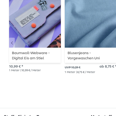
Baumwoll-Webware -
Blusenjeans -
Digital Eis am Stiel
Vorgewaschen Uni
Hellblau
Hellblau
10,99 € *
ab 8,75 € 
UVP 10,29 €
1
Meter
| 10,99 € / Meter
1
Meter
| 8,75 € / Meter