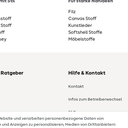
it Stil
Für starke Nähideen
Filz
stoff
Canvas Stoff
 Stoff
Kunstleder
ff
Softshell Stoffe
sey
Möbelstoffe
 Ratgeber
Hilfe & Kontakt
Kontakt
Infos zum Betreiberwechsel
en
FAQ
 Website und verarbeiten personenbezogene Daten von
te und Anzeigen zu personalisieren, Medien von Drittanbietern
Widerrufsrecht