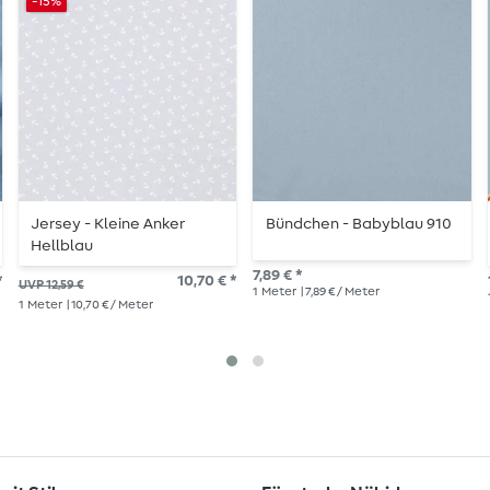
-15%
Jersey - Kleine Anker
Bündchen - Babyblau 910
Hellblau
7,89 € *
*
10,70 € *
UVP 12,59 €
1
Meter
| 7,89 € / Meter
1
Meter
| 10,70 € / Meter