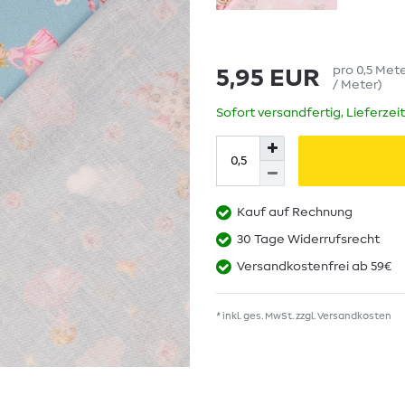
pro
0,5
Met
5,95 EUR
/ Meter
)
Sofort versandfertig, Lieferzei
Kauf auf Rechnung
30 Tage Widerrufsrecht
Versandkostenfrei ab 59€
* inkl. ges. MwSt. zzgl.
Versandkosten