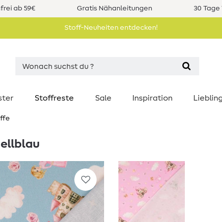
rei ab 59€
Gratis Nähanleitungen
30 Tage 
Stoff-Neuheiten entdecken!
ster
Stoffreste
Sale
Inspiration
Liebli
ffe
ellblau