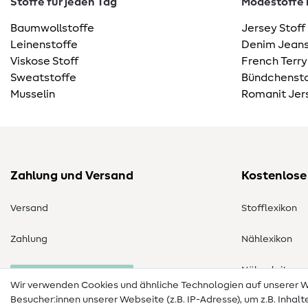
Stoffe für jeden Tag
Modestoffe m
Baumwollstoffe
Jersey Stoff
Leinenstoffe
Denim Jeans
Viskose Stoff
French Terry
Sweatstoffe
Bündchensto
Musselin
Romanit Jer
Zahlung und Versand
Kostenlose
Versand
Stofflexikon
Zahlung
Nählexikon
Nähanleitung
Bestellung widerrufen
Wir verwenden Cookies und ähnliche Technologien auf unserer
Besucher:innen unserer Webseite (z.B. IP-Adresse), um z.B. Inhal