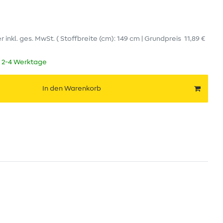
er
inkl. ges. MwSt.
( Stoffbreite (cm): 149 cm | Grundpreis
11,89 €
t 2-4 Werktage
In den Warenkorb