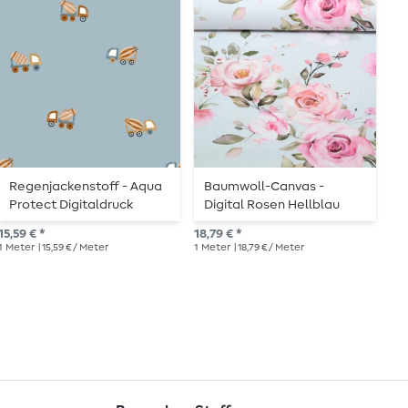
Regenjackenstoff - Aqua
Baumwoll-Canvas -
B
Protect Digitaldruck
Digital Rosen Hellblau
Lastwagen Blau
7,9
15,59 € *
18,79 € *
1
Me
1
Meter
| 15,59 € / Meter
1
Meter
| 18,79 € / Meter