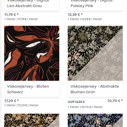
Viskosejersey - Digital
Viskosejersey - Digital
Leo Abstrakt Grau
Paisley Pink
11,79 € *
12,59 € *
1
Meter
| 11,79 € / Meter
1
Meter
| 12,59 € / Meter
Viskosejersey - Blüten
Viskosejersey - Abstrakte
Schwarz
Blumen Grün
17,29 € *
10,70 € *
UVP 12,59 €
1
Meter
| 17,29 € / Meter
1
Meter
| 10,70 € / Meter