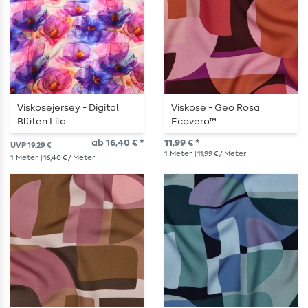
Viskosejersey - Digital
Viskose - Geo Rosa
Blüten Lila
Ecovero™
ab 16,40 € *
11,99 € *
UVP 19,29 €
1
Meter
| 11,99 € / Meter
1
Meter
| 16,40 € / Meter