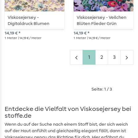
Viskosejersey -
Viskosejersey - Veilchen
Digitaldruck Blumen
Blüten Flieder Grün
Zweige Vanille
14,19 € *
14,19 € *
1
Meter
| 14,19 € / Meter
1
Meter
| 14,19 € / Meter
1
2
3
Seite: 1 / 3
Entdecke die Vielfalt von Viskosejersey bei
stoffe.de
Wenn du auf der Suche nach einem Stoff bist, der sich weich
auf der Haut anfühlt und gleichzeitig elegant fällt, dann ist
Viskosejersey genau das Richtige für dich. Hier erfährst du,