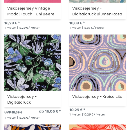
Viskosejersey Vintage
Viskosejersey -
Modal Touch - Uni Beere
Digitaldruck Blumen Rosa
16,29 € *
18,89 € *
1
Meter
| 16,29 € / Meter
1
Meter
| 18,89 € / Meter
Viskosejersey -
Viskosejersey - Kreise Lila
Digitaldruck
Wiesenblumen Schwarz
10,29 € *
ab 16,06 € *
UVP 18,89 €
1
Meter
| 10,29 € / Meter
1
Meter
| 16,06 € / Meter