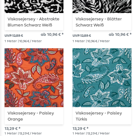
Viskosejersey - Abstrakte
Viskosejersey - Blätter
Blumen Schwarz Weiß
Schwarz Weiß
ab 10,96 € *
ab 10,96 € *
UVP 12,89 €
UVP 12,89 €
1
Meter
| 10,96 € / Meter
1
Meter
| 10,96 € / Meter
Viskosejersey - Paisley
Viskosejersey - Paisley
Orange
Türkis
13,29 € *
13,29 € *
1
Meter
| 13,29 € / Meter
1
Meter
| 13,29 € / Meter