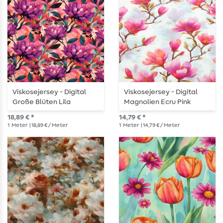
Viskosejersey - Digital
Viskosejersey - Digital
Große Blüten Lila
Magnolien Ecru Pink
Multicolor
18,89 € *
14,79 € *
1
Meter
| 18,89 € / Meter
1
Meter
| 14,79 € / Meter