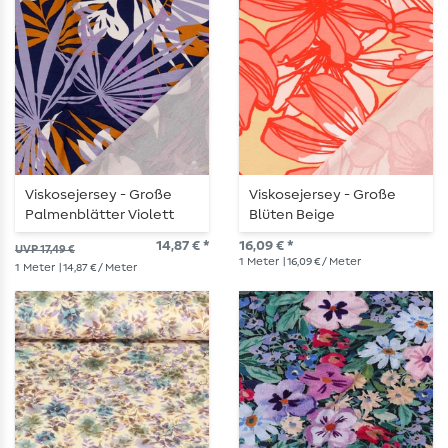
Viskosejersey - Große
Viskosejersey - Große
Palmenblätter Violett
Blüten Beige
14,87 € *
16,09 € *
UVP 17,49 €
1
Meter
| 16,09 € / Meter
1
Meter
| 14,87 € / Meter