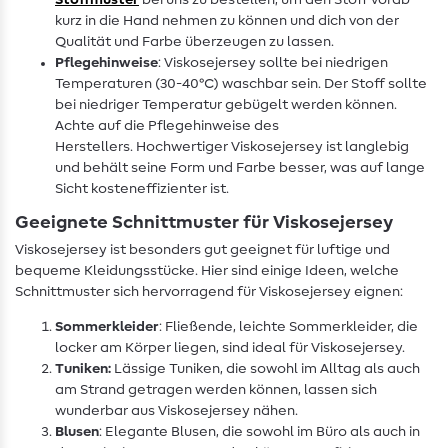
Stoffmuster
bei uns zu bestellen, um den Stoff vorab
kurz in die Hand nehmen zu können und dich von der
Qualität und Farbe überzeugen zu lassen.
Pflegehinweise
: Viskosejersey sollte bei niedrigen
Temperaturen (30-40°C) waschbar sein. Der Stoff sollte
bei niedriger Temperatur gebügelt werden können.
Achte auf die Pflegehinweise des
Herstellers. Hochwertiger Viskosejersey ist langlebig
und behält seine Form und Farbe besser, was auf lange
Sicht kosteneffizienter ist.
Geeignete Schnittmuster für Viskosejersey
Viskosejersey ist besonders gut geeignet für luftige und
bequeme Kleidungsstücke. Hier sind einige Ideen, welche
Schnittmuster sich hervorragend für Viskosejersey eignen:
Sommerkleider
: Fließende, leichte Sommerkleider, die
locker am Körper liegen, sind ideal für Viskosejersey.
Tuniken:
Lässige Tuniken, die sowohl im Alltag als auch
am Strand getragen werden können, lassen sich
wunderbar aus Viskosejersey nähen.
Blusen
: Elegante Blusen, die sowohl im Büro als auch in