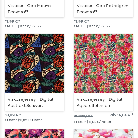
Viskose - Geo Mauve
Viskose - Geo Petrolgrün
Ecovero™
Ecovero™
11,99 € *
11,99 € *
1
Meter
| 11,99 € / Meter
1
Meter
| 11,99 € / Meter
Viskosejersey - Digital
Viskosejersey - Digital
Abstrakt Schwarz
Aquarallblumen
Multicolor
18,89 € *
ab 16,06 € *
UVP 18,89 €
1
Meter
| 18,89 € / Meter
1
Meter
| 16,06 € / Meter