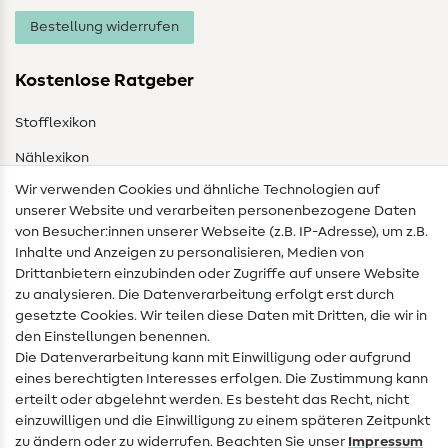
Bestellung widerrufen
Kostenlose Ratgeber
Stofflexikon
Nählexikon
Wir verwenden Cookies und ähnliche Technologien auf
Nähanleitungen
unserer Website und verarbeiten personenbezogene Daten
von Besucher:innen unserer Webseite (z.B. IP-Adresse), um z.B.
Hilfe & Kontakt
Inhalte und Anzeigen zu personalisieren, Medien von
Drittanbietern einzubinden oder Zugriffe auf unsere Website
Kontakt
zu analysieren. Die Datenverarbeitung erfolgt erst durch
Infos zum Betreiberwechsel
gesetzte Cookies. Wir teilen diese Daten mit Dritten, die wir in
den Einstellungen benennen.
FAQ
Die Datenverarbeitung kann mit Einwilligung oder aufgrund
eines berechtigten Interesses erfolgen. Die Zustimmung kann
Widerrufsrecht
erteilt oder abgelehnt werden. Es besteht das Recht, nicht
Beliebt
einzuwilligen und die Einwilligung zu einem späteren Zeitpunkt
zu ändern oder zu widerrufen. Beachten Sie unser
Impressum