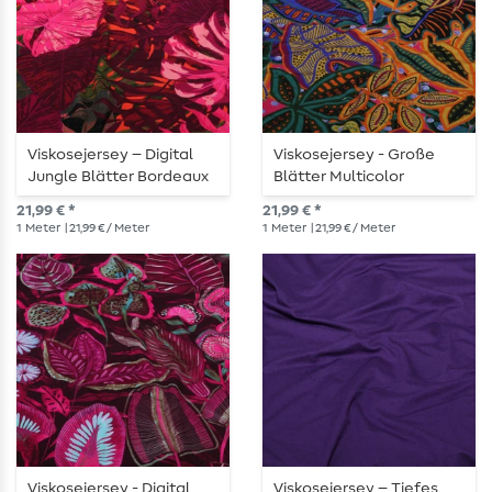
Viskosejersey – Digital
Viskosejersey - Große
Jungle Blätter Bordeaux
Blätter Multicolor
Khaki
21,99 € *
21,99 € *
1
Meter
| 21,99 € / Meter
1
Meter
| 21,99 € / Meter
Viskosejersey - Digital
Viskosejersey – Tiefes