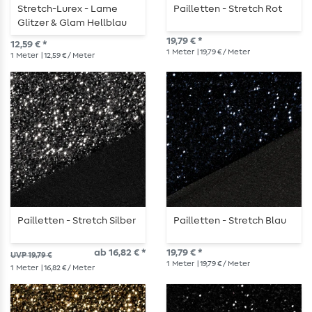
Stretch-Lurex - Lame
Pailletten - Stretch Rot
Glitzer & Glam Hellblau
19,79 € *
12,59 € *
1
Meter
| 19,79 € / Meter
1
Meter
| 12,59 € / Meter
Pailletten - Stretch Silber
Pailletten - Stretch Blau
ab 16,82 € *
19,79 € *
UVP 19,79 €
1
Meter
| 19,79 € / Meter
1
Meter
| 16,82 € / Meter