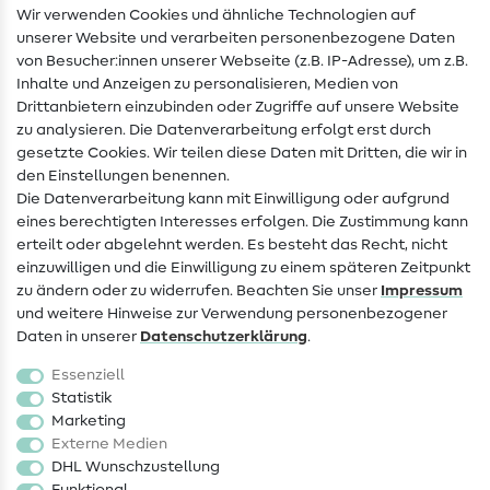
Wir verwenden Cookies und ähnliche Technologien auf
Nähanleitungen
unserer Website und verarbeiten personenbezogene Daten
von Besucher:innen unserer Webseite (z.B. IP-Adresse), um z.B.
Hilfe & Kontakt
Inhalte und Anzeigen zu personalisieren, Medien von
Drittanbietern einzubinden oder Zugriffe auf unsere Website
Kontakt
zu analysieren. Die Datenverarbeitung erfolgt erst durch
Infos zum Betreiberwechsel
gesetzte Cookies. Wir teilen diese Daten mit Dritten, die wir in
den Einstellungen benennen.
FAQ
Die Datenverarbeitung kann mit Einwilligung oder aufgrund
eines berechtigten Interesses erfolgen. Die Zustimmung kann
Widerrufsrecht
erteilt oder abgelehnt werden. Es besteht das Recht, nicht
Beliebt
einzuwilligen und die Einwilligung zu einem späteren Zeitpunkt
zu ändern oder zu widerrufen. Beachten Sie unser
Impressum
und weitere Hinweise zur Verwendung personenbezogener
Stoffe
Daten in unserer
Daten­schutz­erklärung
.
Nähzubehör
Essenziell
Sale
Statistik
Marketing
Schnittmuster
Externe Medien
DHL Wunschzustellung