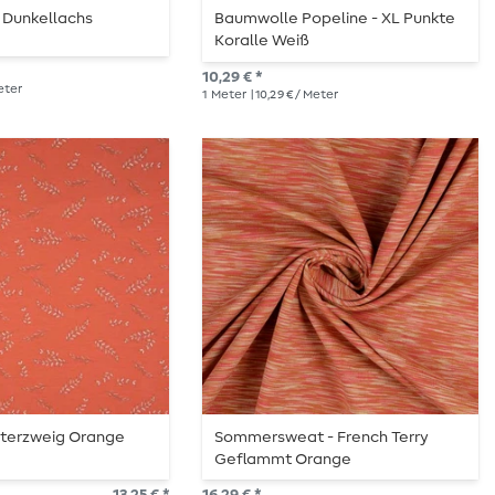
 Dunkellachs
Baumwolle Popeline - XL Punkte
Koralle Weiß
10,29 € *
Meter
1
Meter
| 10,29 € / Meter
tterzweig Orange
Sommersweat - French Terry
t
Geflammt Orange
Schlingenstruktur
13,25 € *
16,29 € *