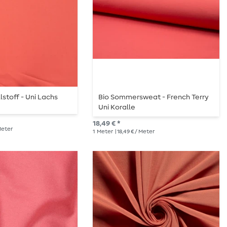
stoff - Uni Lachs
Bio Sommersweat - French Terry
Uni Koralle
18,49 € *
 Meter
1
Meter
| 18,49 € / Meter