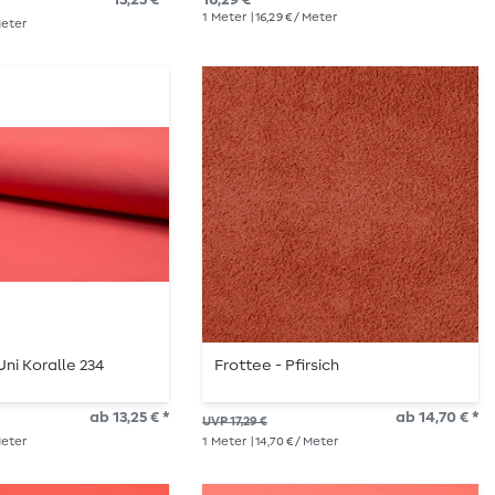
1
Meter
| 16,29 € / Meter
 Meter
Uni Koralle 234
Frottee - Pfirsich
ab 13,25 € *
ab 14,70 € *
UVP 17,29 €
 Meter
1
Meter
| 14,70 € / Meter