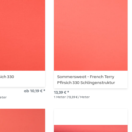
sich 330
Sommersweat - French Terry
Pfirsich 330 Schlingenstruktur
ab 10,19 € *
13,39 € *
1
Meter
| 13,39 € / Meter
Meter