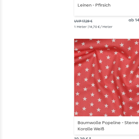
Leinen - Pfirsich
ab 14
UVP 17,29 €
1
Meter
| 14,70 € / Meter
Baumwolle Popeline - Sterne
Koralle Weiß
10,29 € *