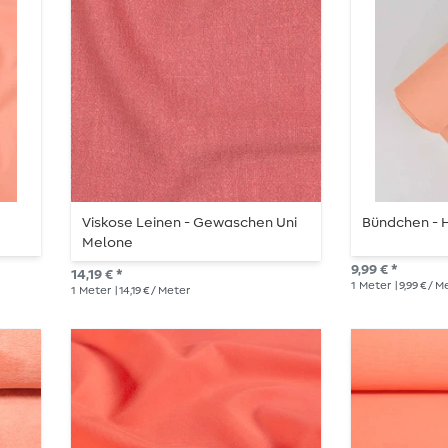
Viskose Leinen - Gewaschen Uni
Bündchen - H
Melone
9,99 € *
14,19 € *
1
Meter
| 9,99 € / 
1
Meter
| 14,19 € / Meter