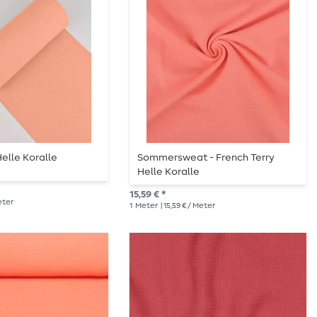
elle Koralle
Sommersweat - French Terry
Helle Koralle
15,59 € *
Meter
1
Meter
| 15,59 € / Meter