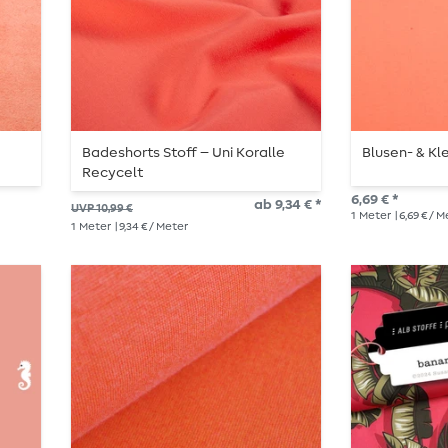
Badeshorts Stoff – Uni Koralle
Blusen- & Kl
Recycelt
6,69 € *
ab 9,34 € *
UVP 10,99 €
1
Meter
| 6,69 € / 
1
Meter
| 9,34 € / Meter