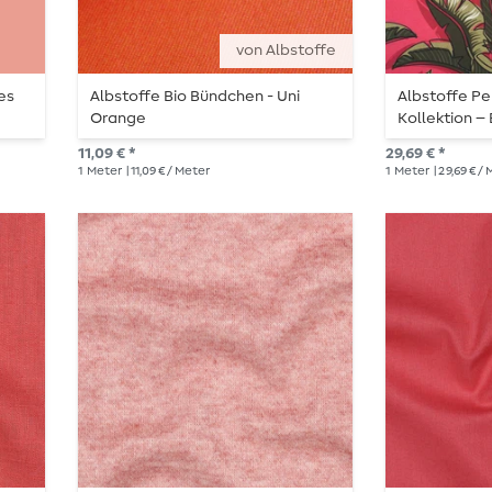
von Albstoffe
es
Albstoffe Bio Bündchen - Uni
Albstoffe P
Orange
Kollektion –
11,09 € *
29,69 € *
1
Meter
| 11,09 € / Meter
1
Meter
| 29,69 € /