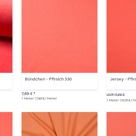
l
Bündchen - Pfirsich 330
Jersey - Pfir
7,89 € *
UVP 11,99 €
1
Meter
| 7,89 € / Meter
1
Meter
| 10,19 € / 