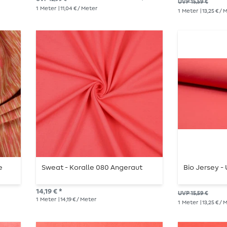
UVP 15,59 €
1
Meter
| 11,04 € / Meter
1
Meter
| 13,25 € /
e
Sweat - Koralle 080 Angeraut
Bio Jersey - 
14,19 € *
UVP 15,59 €
1
Meter
| 14,19 € / Meter
1
Meter
| 13,25 € /