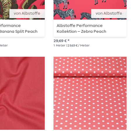
von Albstoffe
von Albstoffe
erformance
Albstoffe Performance
 Banana Split Peach
Kollektion – Zebra Peach
29,69 € *
 Meter
1
Meter
| 29,69 € / Meter