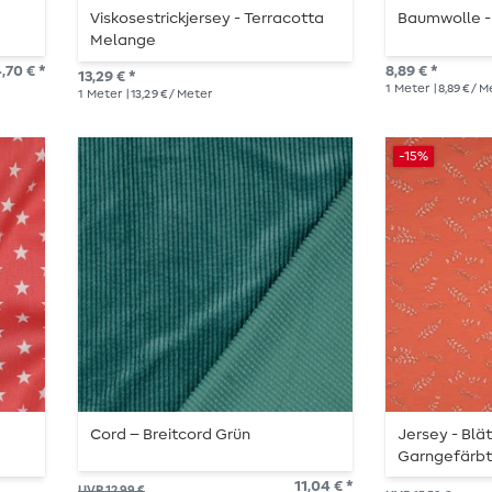
Viskosestrickjersey - Terracotta
Baumwolle -
Melange
,70 € *
8,89 € *
13,29 € *
1
Meter
| 8,89 € / 
1
Meter
| 13,29 € / Meter
-15%
Cord – Breitcord Grün
Jersey - Blä
Garngefärb
11,04 € *
UVP 12,99 €