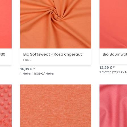
330
Bio Softsweat - Rosa angeraut
Bio Baumwoll
008
12,29 € *
16,39 € *
1
Meter
| 12,29 € /
1
Meter
| 16,39 € / Meter