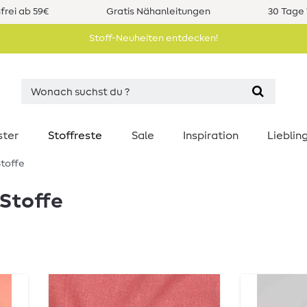
rei ab 59€
Gratis Nähanleitungen
30 Tage 
Stoff-Neuheiten entdecken!
ster
Stoffreste
Sale
Inspiration
Liebli
toffe
Stoffe