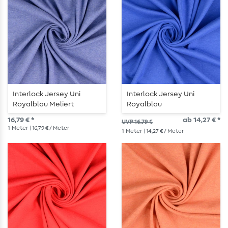
Interlock Jersey Uni
Interlock Jersey Uni
Royalblau Meliert
Royalblau
16,79 € *
ab 14,27 € *
UVP 16,79 €
1
Meter
| 16,79 € / Meter
1
Meter
| 14,27 € / Meter