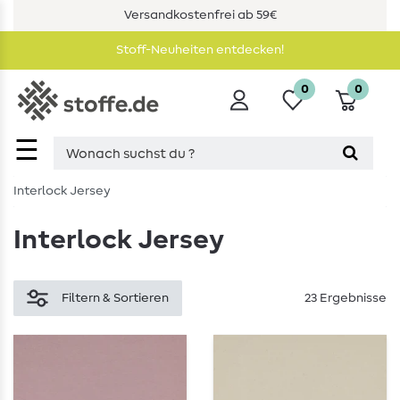
Versandkostenfrei ab 59€
Stoff-Neuheiten entdecken!
0
0
☰
Interlock Jersey
Interlock Jersey
Filtern & Sortieren
23 Ergebnisse