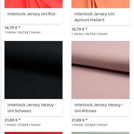
Interlock Jersey Uni Rot
Interlock Jersey Uni
Apricot Meliert
16,79 € *
16,79 € *
1
Meter
| 16,79 € / Meter
1
Meter
| 16,79 € / Meter
Interlock Jersey Heavy -
Interlock Jersey Heavy -
Uni Schwarz
Uni Altrosa
21,89 € *
21,89 € *
1
Meter
| 21,89 € / Meter
1
Meter
| 21,89 € / Meter