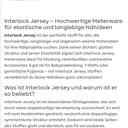
Interlock Jersey – Hochwertige Meterware
für elastische und langlebige Nähideen
Interlock Jersey
ist der perfekte Stoff für alle, die
hochwertige, langlebige und angenehm weiche Materialien
für ihre Nähprojekte suchen. Dank seiner dichten, glatten
Struktur und seiner Elastizität eignet sich Interlock Jersey
Meterware ideal für Kleidung, Heimtextilien und kreative
Accessoires. Egal ob für Babybekleidung, T-Shirts oder
gemütliche Pyjamas – mit Interlock Jersey Stoffen
verwirklichst du deine Nähideen ganz unkompliziert.
Was ist Interlock Jersey und warum ist er
so beliebt?
Interlock Jersey ist ein besonderes Strickgewebe, das sich
durch seine doppelseitige Verarbeitung auszeichnet. Es wird
mit zwei Nadelreihen gestrickt, wodurch eine doppellagige,
symmetrische Struktur entsteht. Dadurch sind beide Seiten
des Stoffes glatt und identisch, was für ein sauberes