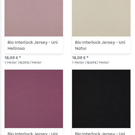
Bio Interlock Jersey - Uni
Bio Interlock Jersey - Uni
Hellrosa
Natur
18,09 € *
18,09 € *
1
Meter
| 18,09 € / Meter
1
Meter
| 18,09 € / Meter
Bio Interlock Jersey - Uni
Bio Interlock Jersey - Uni