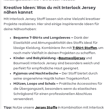
Kreative Ideen: Was du mit Interlock Jersey
nähen kannst
Mit Interlock Jersey Stoff lassen sich eine Vielzahl kreativer
Projekte realisieren. Hier sind einige inspirierende Ideen für
deine Nähvorhaben:
Bequeme T-Shirts und Longsleeves –
Dank der
Elastizität und Atmungsaktivität des Stoffs ideal für
lässige Kleidung. Kombiniere ihn mit
T-Shirt Stoffen
, um
noch mehr Vielfalt in deinen Projekten zu schaffen.
Kinder- und Babykleidung –
Baumwolljersey
und
Baumwoll Interlock Jersey sind besonders weich und
perfekt für empfindliche Haut geeignet.
Pyjamas und Nachtwäsche –
Der Stoff bietet durch
seine angenehme Haptik hohen Tragekomfort.
Mützen, Loops und Schals –
Praktische Accessoires für
die Übergangszeit, besonders wenn du elastisches
Schrägband für einen professionellen Abschluss
verwendest.
Tipp:
Nutze unsere
Jersey Stoffe
in Kombination mit Interlock