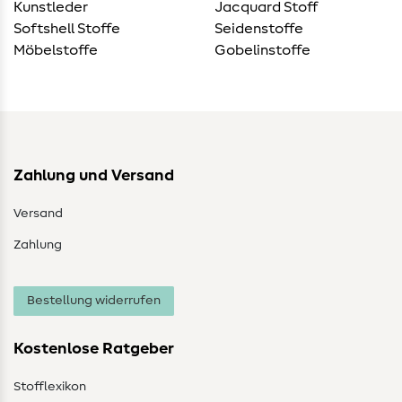
Kunstleder
Jacquard Stoff
Softshell Stoffe
Seidenstoffe
Möbelstoffe
Gobelinstoffe
Zahlung und Versand
Versand
Zahlung
Bestellung widerrufen
Kostenlose Ratgeber
Stofflexikon