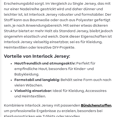
Erscheinungsbild sorgt. Im Vergleich zu Single Jersey, das mit
nur einer Nadelreihe gestrickt wird und daher dünner und
leichter ist, ist Interlock Jersey robuster und formstabiler. Der
Stoff kann aus Baumwolle oder auch aus Polyester gefertigt
sein, je nach Anwendungsbereich. Mit seiner etwas dickeren
Struktur bietet er mehr Halt als Standard Jersey, bleibt jedoch
angenehm elastisch und weich. Dank dieser Eigenschaften ist
Interlock Jersey vielseitig einsetzbar, sei es für Kleidung,
Heimtextilien oder kreative DIY-Projekte.
Vorteile von Interlock Jersey:
Hautfreundlich und atmungsaktiv:
Perfekt für
empfindliche Haut, besonders für Kinder- und
Babykleidung.
Formstabil und langlebig:
Behält seine Form auch nach
vielen Wäschen.
Vielseitig einsetzbar:
Ideal für Kleidung, Accessoires
und Heimtextilien.
Kombiniere Interlock Jersey mit passenden
Bündchenstoffen
,
um professionelle Ergebnisse zu erzielen, besonders bei
Kleidungsstücken wie T-Shirts oder Hoodies.