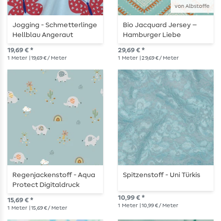
von Albstoffe
Jogging - Schmetterlinge
Bio Jacquard Jersey –
Hellblau Angeraut
Hamburger Liebe
Western Fairy Tales
19,69 € *
29,69 € *
Camp Site Türkis
1
Meter
| 19,69 € / Meter
1
Meter
| 29,69 € / Meter
Regenjackenstoff - Aqua
Spitzenstoff - Uni Türkis
Protect Digitaldruck
Elefanten Mint
10,99 € *
15,69 € *
1
Meter
| 10,99 € / Meter
1
Meter
| 15,69 € / Meter