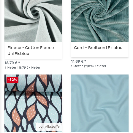
Fleece - Cotton Fleece
Cord – Breitcord Eisblau
Uni Eisblau
11,89 € *
18,79 € *
1
Meter
| 11,89 € / Meter
1
Meter
| 18,79 € / Meter
-32%
von Albstoffe