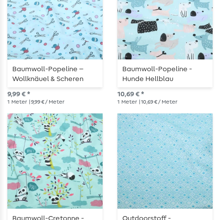
Baumwoll-Popeline –
Baumwoll-Popeline -
Wollknäuel & Scheren
Hunde Hellblau
Helltürkis
9,99 € *
10,69 € *
1
Meter
| 9,99 € / Meter
1
Meter
| 10,69 € / Meter
Baumwoll-Cretonne -
Outdoorstoff -