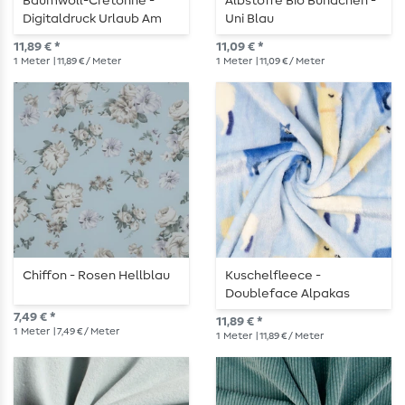
Baumwoll-Cretonne -
Albstoffe Bio Bündchen -
Digitaldruck Urlaub Am
Uni Blau
Meer Hellblau
11,89 € *
11,09 € *
1
Meter
| 11,89 € / Meter
1
Meter
| 11,09 € / Meter
Chiffon - Rosen Hellblau
Kuschelfleece -
Doubleface Alpakas
Hellblau
7,49 € *
11,89 € *
1
Meter
| 7,49 € / Meter
1
Meter
| 11,89 € / Meter