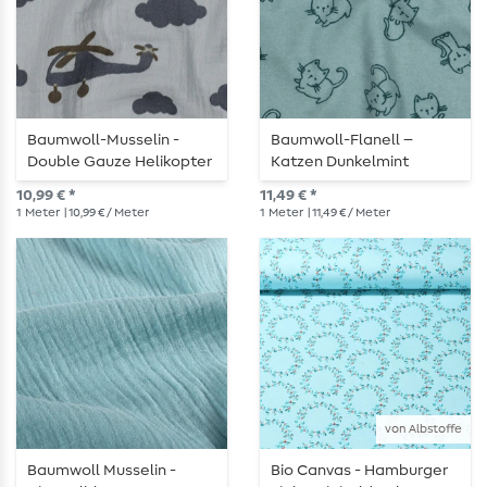
Baumwoll-Musselin -
Baumwoll-Flanell –
Double Gauze Helikopter
Katzen Dunkelmint
Hellblau
10,99 € *
11,49 € *
1
Meter
| 10,99 € / Meter
1
Meter
| 11,49 € / Meter
von Albstoffe
Baumwoll Musselin -
Bio Canvas - Hamburger