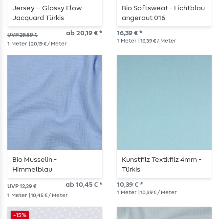
Jersey – Glossy Flow
Bio Softsweat - Lichtblau
Jacquard Türkis
angeraut 016
ab 20,19 € *
16,39 € *
UVP 29,69 €
1
Meter
| 16,39 € / Meter
1
Meter
| 20,19 € / Meter
Bio Musselin -
Kunstfilz Textilfilz 4mm -
Himmelblau
Türkis
ab 10,45 € *
10,39 € *
UVP 12,29 €
1
Meter
| 10,39 € / Meter
1
Meter
| 10,45 € / Meter
-15%