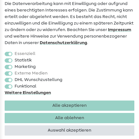
FAQ
Die Datenverarbeitung kann mit Einwilligung oder aufgrund
eines berechtigten Interesses erfolgen. Die Zustimmung kann
Widerrufsrecht
erteilt oder abgelehnt werden. Es besteht das Recht, nicht
Beliebt
einzuwilligen und die Einwilligung zu einem späteren Zeitpunkt
zu ändern oder zu widerrufen. Beachten Sie unser
Impressum
und weitere Hinweise zur Verwendung personenbezogener
Stoffe
Daten in unserer
Daten­schutz­erklärung
.
Nähzubehör
Essenziell
Sale
Statistik
Marketing
Schnittmuster
Externe Medien
DHL Wunschzustellung
Funktional
Weitere Einstellungen
Alle akzeptieren
Impressum
Datenschutz
AGB
Widerrufsbelehrung
Alle ablehnen
Auswahl akzeptieren
Copyright 2026 SewIY GmbH