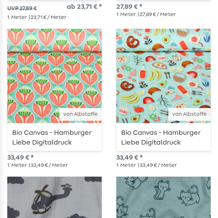
Türkis
Party Türkis
ab 23,71 € *
27,89 € *
UVP 27,89 €
1
Meter
| 27,89 € / Meter
1
Meter
| 23,71 € / Meter
von Albstoffe
von Albstoffe
Bio Canvas - Hamburger
Bio Canvas - Hamburger
Liebe Digitaldruck
Liebe Digitaldruck
Picknick Türkis
Picknick Party Türkis
33,49 € *
33,49 € *
1
Meter
| 33,49 € / Meter
1
Meter
| 33,49 € / Meter