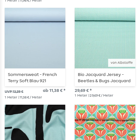
1
Meter
| 11,98 € / Meter
von Albstoffe
Sommersweat - French
Bio Jacquard Jersey -
Terry Soft Blau 921
Beetles & Bugs Jacquard
Schlingenstruktur
Mini Bow Knit Türkis
ab 11,38 € *
29,69 € *
UVP 13,39 €
1
Meter
| 29,69 € / Meter
1
Meter
| 11,38 € / Meter