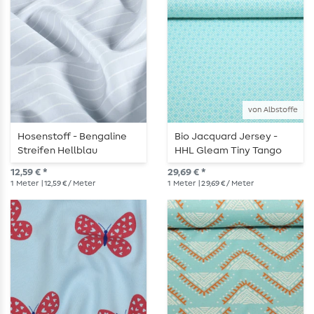
von Albstoffe
Hosenstoff - Bengaline
Bio Jacquard Jersey -
Streifen Hellblau
HHL Gleam Tiny Tango
Knit Türkis
12,59 € *
29,69 € *
1
Meter
| 12,59 € / Meter
1
Meter
| 29,69 € / Meter