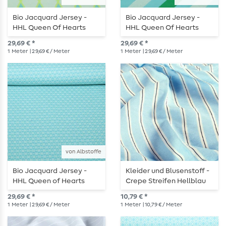
Bio Jacquard Jersey -
Bio Jacquard Jersey -
HHL Queen Of Hearts
HHL Queen Of Hearts
Harlequin Hearts Türkis
Royal Candy Stripes
29,69 € *
29,69 € *
Türkis
1
Meter
| 29,69 € / Meter
1
Meter
| 29,69 € / Meter
von Albstoffe
Bio Jacquard Jersey -
Kleider und Blusenstoff -
HHL Queen of Hearts
Crepe Streifen Hellblau
Cherry Heart Knit Türkis
29,69 € *
10,79 € *
1
Meter
| 29,69 € / Meter
1
Meter
| 10,79 € / Meter