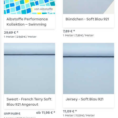
von Albstoffe
Albstoffe Performance
Bündchen - Soft Blau 921
Kollektion – Swimming
Pool Mint Gelb
7,89 € *
29,69 € *
1
Meter
| 7,89 € / Meter
1
Meter
| 29,69 € / Meter
Sweat - French Terry Soft
Jersey - Soft Blau 921
Blau 921 Angeraut
11,09 € *
ab 11,98 € *
UVP 14,09 €
1
Meter
| 11,09 € / Meter