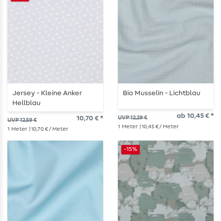
Jersey - Kleine Anker
Bio Musselin - Lichtblau
Hellblau
ab 10,45 € *
10,70 € *
UVP 12,29 €
UVP 12,59 €
1
Meter
| 10,45 € / Meter
1
Meter
| 10,70 € / Meter
-15%