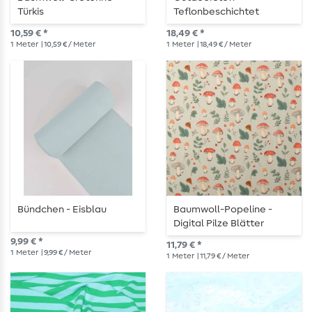
Türkis
Teflonbeschichtet
Jacquard Quadrate Ecru
10,59 € *
18,49 € *
Türkis
1
Meter
| 10,59 € / Meter
1
Meter
| 18,49 € / Meter
Bündchen - Eisblau
Baumwoll-Popeline -
Digital Pilze Blätter
Hellblau
9,99 € *
11,79 € *
1
Meter
| 9,99 € / Meter
1
Meter
| 11,79 € / Meter