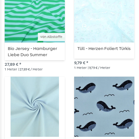
von Albstoffe
Bio Jersey - Hamburger
Tüll - Herzen Foliert Türkis
Liebe Duo Summer
Stripes Türkis Grün
9,79 € *
27,89 € *
1
Meter
| 9,79 € / Meter
1
Meter
| 27,89 € / Meter