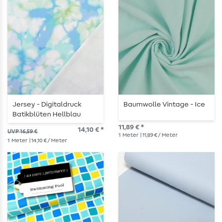
Jersey - Digitaldruck
Baumwolle Vintage - Ice
Batikblüten Hellblau
11,89 € *
14,10 € *
UVP 16,59 €
1
Meter
| 11,89 € / Meter
1
Meter
| 14,10 € / Meter