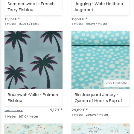
Sommersweat - French
Jogging - Wale Hellblau
Terry Eisblau
Angeraut
15,59 € *
19,69 € *
1
Meter
| 15,59 € / Meter
1
Meter
| 19,69 € / Meter
von Albstoffe
Baumwoll-Voile - Palmen
Bio Jacquard Jersey -
Eisblau
Queen of Hearts Pop of
Love Doubleface Türkis
9,17 € *
29,69 € *
UVP 10,79 €
1
Meter
| 29,69 € / Meter
1
Meter
| 9,17 € / Meter