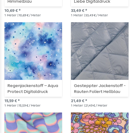
Himmelblau
Liebe Digitaldruck
Christmas Wreath
10,69 € *
33,49 € *
Hellblau
1
Meter
| 10,69 € / Meter
1
Meter
| 33,49 € / Meter
Regenjackenstoff – Aqua
Gesteppter Jackenstoff -
Protect Digitaldruck
Rauten Foliert Hellblau
Wasserfarben Blau
Wattiert
15,59 € *
21,49 € *
1
Meter
| 15,59 € / Meter
1
Meter
| 21,49 € / Meter