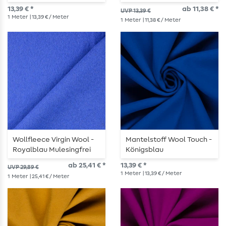
13,39 € *
ab 11,38 € *
UVP 13,39 €
1
Meter
| 13,39 € / Meter
1
Meter
| 11,38 € / Meter
Wollfleece Virgin Wool -
Mantelstoff Wool Touch -
Royalblau Mulesingfrei
Königsblau
ab 25,41 € *
13,39 € *
UVP 29,89 €
1
Meter
| 13,39 € / Meter
1
Meter
| 25,41 € / Meter