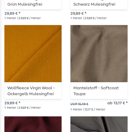
Grün Mulesingfrei
Schwarz Mulesingfrei
29,89 € *
29,89 € *
1
Meter
| 29,89 € / Meter
1
Meter
| 29,89 € / Meter
Wollfleece Virgin Wool -
Mantelstoff - Softcoat
Ockergelb Mulesingfrei
Taupe
29,89 € *
ab 13,17 € *
UVP 15,49 €
1
Meter
| 29,89 € / Meter
1
Meter
| 13,17 € / Meter