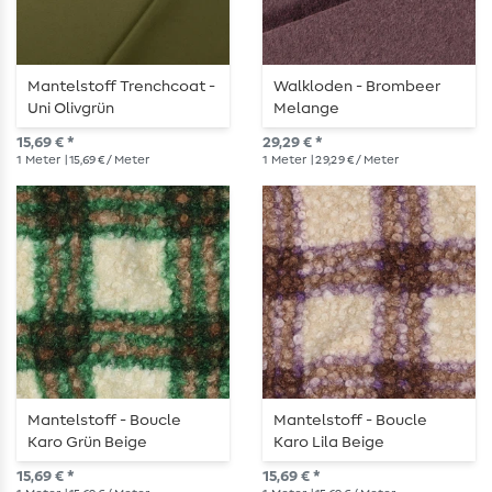
Mantelstoff Trenchcoat -
Walkloden - Brombeer
Uni Olivgrün
Melange
Wasserabweisend
15,69 € *
29,29 € *
1
Meter
| 15,69 € / Meter
1
Meter
| 29,29 € / Meter
Mantelstoff - Boucle
Mantelstoff - Boucle
Karo Grün Beige
Karo Lila Beige
15,69 € *
15,69 € *