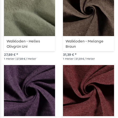
Walkloden - Helles
Walkloden - Melange
Olivgrün Uni
Braun
27,89 € *
31,39 € *
1
Meter
| 27,89 € / Meter
1
Meter
| 31,39 € / Meter