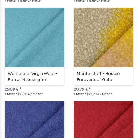
1
Meter
| 15,69 € / Meter
1
Meter
| 15,69 € / Meter
Wollfleece Virgin Wool -
Mantelstoff - Boucle
Petrol Mulesingfrei
Farbverlauf Gelb
29,89 € *
20,79 € *
1
Meter
| 29,89 € / Meter
1
Meter
| 20,79 € / Meter