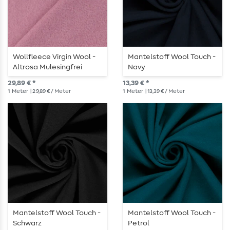
Wollfleece Virgin Wool -
Mantelstoff Wool Touch -
Altrosa Mulesingfrei
Navy
29,89 € *
13,39 € *
1
Meter
| 29,89 € / Meter
1
Meter
| 13,39 € / Meter
Mantelstoff Wool Touch -
Mantelstoff Wool Touch -
Schwarz
Petrol