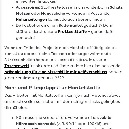
ein echter Hingucker.
Accessoires:
Stoffreste lassen sich wunderbar in
Schals
,
Mützen
oder
Handschuhe
verwandeln. Passende
Nähanleitungen
kannst du auch bei uns finden.
Du hast eher an einen
Bademantel
gedacht? Dann
stöbere durch unsere
Frottee Stoffe
– genau dafür
gemacht!
Wenn am Ende des Projekts noch Mantelstoff übrig bleibt,
kannst du daraus kleine Taschen oder sogar wärmende
Sitzkissenhüllen herstellen. Lasse dich dazu in unserer
Taschenwelt
inspirieren und finde zudem hier eine passende
Nähanleitung für eine Kissenhülle mit Reißverschluss
. So wird
jeder Zentimeter genutzt! ????
Näh- und Pflegetipps für Mantelstoffe
Das Arbeiten mit Mantelstoffen kann je nach Material etwas
anspruchsvoller sein, aber mit den richtigen Tricks gelingt es
dir mühelos:
Nähmaschine vorbereiten: Verwende eine
stabile
Nähmaschinennadel
(z. B. 90/14 oder 100/16) und