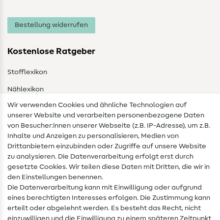
Bestellung widerrufen
Kostenlose Ratgeber
Stofflexikon
Nählexikon
Wir verwenden Cookies und ähnliche Technologien auf
Nähanleitungen
unserer Website und verarbeiten personenbezogene Daten
von Besucher:innen unserer Webseite (z.B. IP-Adresse), um z.B.
Hilfe & Kontakt
Inhalte und Anzeigen zu personalisieren, Medien von
Drittanbietern einzubinden oder Zugriffe auf unsere Website
Kontakt
zu analysieren. Die Datenverarbeitung erfolgt erst durch
Infos zum Betreiberwechsel
gesetzte Cookies. Wir teilen diese Daten mit Dritten, die wir in
den Einstellungen benennen.
FAQ
Die Datenverarbeitung kann mit Einwilligung oder aufgrund
eines berechtigten Interesses erfolgen. Die Zustimmung kann
Widerrufsrecht
erteilt oder abgelehnt werden. Es besteht das Recht, nicht
Beliebt
einzuwilligen und die Einwilligung zu einem späteren Zeitpunkt