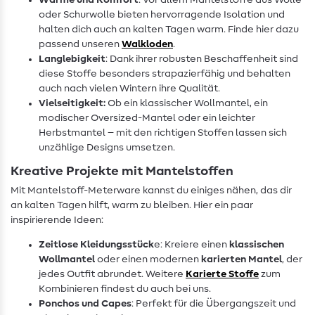
Wärme und Komfort
: Vor allem Mantelstoffe aus Wolle
oder Schurwolle bieten hervorragende Isolation und
halten dich auch an kalten Tagen warm. Finde hier dazu
passend unseren
Walkloden
.
Langlebigkeit
: Dank ihrer robusten Beschaffenheit sind
diese Stoffe besonders strapazierfähig und behalten
auch nach vielen Wintern ihre Qualität.
Vielseitigkeit:
Ob ein klassischer Wollmantel, ein
modischer Oversized-Mantel oder ein leichter
Herbstmantel – mit den richtigen Stoffen lassen sich
unzählige Designs umsetzen.
Kreative Projekte mit Mantelstoffen
Mit Mantelstoff-Meterware kannst du einiges nähen, das dir
an kalten Tagen hilft, warm zu bleiben. Hier ein paar
inspirierende Ideen:
Zeitlose Kleidungsstück
e: Kreiere einen
klassischen
Wollmantel
oder einen modernen
karierten Mantel
, der
jedes Outfit abrundet. Weitere
Karierte Stoffe
zum
Kombinieren findest du auch bei uns.
Ponchos und Capes
: Perfekt für die Übergangszeit und