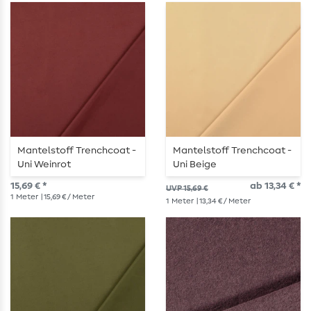
Mantelstoff Trenchcoat -
Mantelstoff Trenchcoat -
Uni Weinrot
Uni Beige
Wasserabweisend
Wasserabweisend
15,69 € *
ab 13,34 € *
UVP 15,69 €
1
Meter
| 15,69 € / Meter
1
Meter
| 13,34 € / Meter