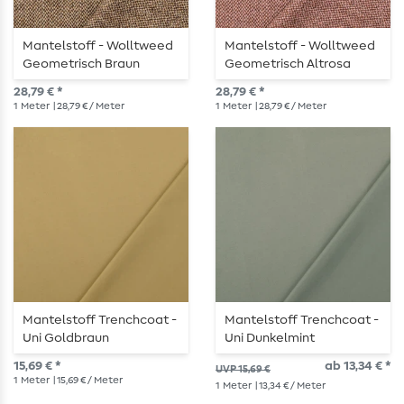
Mantelstoff - Wolltweed
Mantelstoff - Wolltweed
Geometrisch Braun
Geometrisch Altrosa
Melange
Melange
28,79 € *
28,79 € *
1
Meter
| 28,79 € / Meter
1
Meter
| 28,79 € / Meter
Mantelstoff Trenchcoat -
Mantelstoff Trenchcoat -
Uni Goldbraun
Uni Dunkelmint
Wasserabweisend
Wasserabweisend
15,69 € *
ab 13,34 € *
UVP 15,69 €
1
Meter
| 15,69 € / Meter
1
Meter
| 13,34 € / Meter