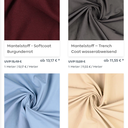
Mantelstoff - Softcoat
Mantelstoff – Trench
Burgunderrot
Coat wasserabweisend
Schwarz
ab 13,17 € *
ab 11,55 € *
UVP 15,49 €
UVP 13,59 €
1
Meter
| 13,17 € / Meter
1
Meter
| 11,55 € / Meter