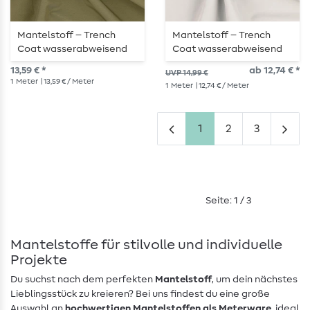
Mantelstoff – Trench
Mantelstoff – Trench
Coat wasserabweisend
Coat wasserabweisend
Olive
Grau
13,59 € *
ab 12,74 € *
UVP 14,99 €
1
Meter
| 13,59 € / Meter
1
Meter
| 12,74 € / Meter
1
2
3
Seite: 1 / 3
Mantelstoffe für stilvolle und individuelle
Projekte
Du suchst nach dem perfekten
Mantelstoff
, um dein nächstes
Lieblingsstück zu kreieren? Bei uns findest du eine große
Auswahl an
hochwertigen Mantelstoffen als Meterware
, ideal