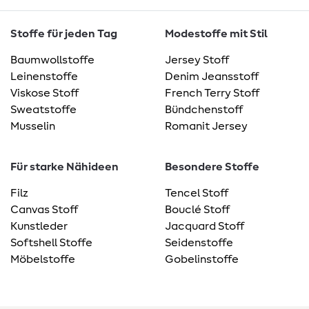
Stoffe für jeden Tag
Modestoffe mit Stil
Baumwollstoffe
Jersey Stoff
Leinenstoffe
Denim Jeansstoff
Viskose Stoff
French Terry Stoff
Sweatstoffe
Bündchenstoff
Musselin
Romanit Jersey
Für starke Nähideen
Besondere Stoffe
Filz
Tencel Stoff
Canvas Stoff
Bouclé Stoff
Kunstleder
Jacquard Stoff
Softshell Stoffe
Seidenstoffe
Möbelstoffe
Gobelinstoffe