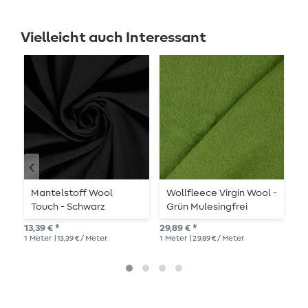
Vielleicht auch Interessant
Mantelstoff Wool
Wollfleece Virgin Wool -
W
Touch - Schwarz
Grün Mulesingfrei
B
13,39 € *
29,89 € *
31,
1
Meter
| 13,39 € / Meter
1
Meter
| 29,89 € / Meter
1
Me