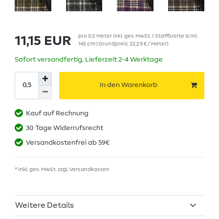
pro
0,5
Meter
inkl. ges. MwSt.
( Stoffbreite (cm):
11,15 EUR
145 cm | Grundpreis
22,29 € / Meter
)
Sofort versandfertig, Lieferzeit 2-4 Werktage
In den Warenkorb
Kauf auf Rechnung
30 Tage Widerrufsrecht
Versandkostenfrei ab 59€
* inkl. ges. MwSt. zzgl.
Versandkosten
Weitere Details