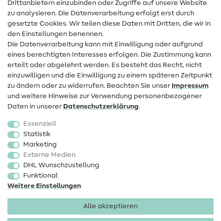
Drittanbietern einzubinden oder Zugriffe auf unsere Website
Kontakt
zu analysieren. Die Datenverarbeitung erfolgt erst durch
Infos zum Betreiberwechsel
gesetzte Cookies. Wir teilen diese Daten mit Dritten, die wir in
den Einstellungen benennen.
FAQ
Die Datenverarbeitung kann mit Einwilligung oder aufgrund
eines berechtigten Interesses erfolgen. Die Zustimmung kann
Widerrufsrecht
erteilt oder abgelehnt werden. Es besteht das Recht, nicht
Beliebt
einzuwilligen und die Einwilligung zu einem späteren Zeitpunkt
zu ändern oder zu widerrufen. Beachten Sie unser
Impressum
und weitere Hinweise zur Verwendung personenbezogener
Stoffe
Daten in unserer
Daten­schutz­erklärung
.
Nähzubehör
Essenziell
Sale
Statistik
Marketing
Schnittmuster
Externe Medien
DHL Wunschzustellung
Funktional
Weitere Einstellungen
Alle akzeptieren
Impressum
Datenschutz
AGB