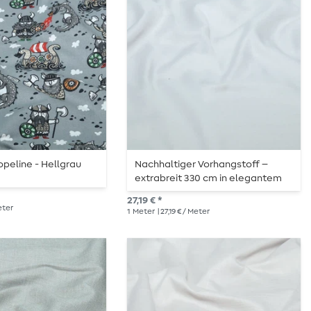
peline - Hellgrau
Nachhaltiger Vorhangstoff –
extrabreit 330 cm in elegantem
Hellgrau
27,19 € *
Meter
1
Meter
| 27,19 € / Meter