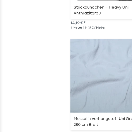
Strickbündchen – Heavy Uni
Anthrazitgrau
14,19 € *
1
Meter
| 14,19 € / Meter
Musselin Vorhangstoff Uni Gr
280 cm Breit