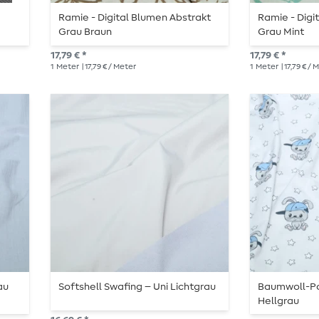
Ramie - Digital Blumen Abstrakt
Ramie - Digi
Grau Braun
Grau Mint
17,79 € *
17,79 € *
1
Meter
| 17,79 € / Meter
1
Meter
| 17,79 € /
au
Softshell Swafing – Uni Lichtgrau
Baumwoll-Po
Hellgrau