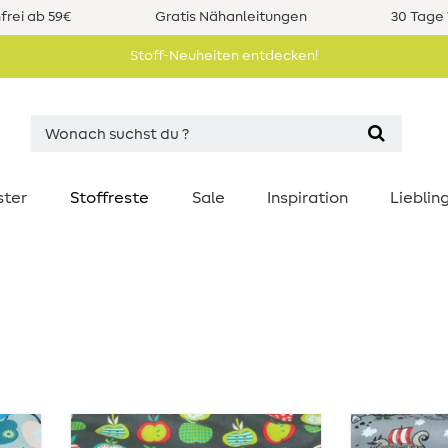
rei ab 59€
Gratis Nähanleitungen
30 Tage 
Stoff-Neuheiten entdecken!
ster
Stoffreste
Sale
Inspiration
Liebli