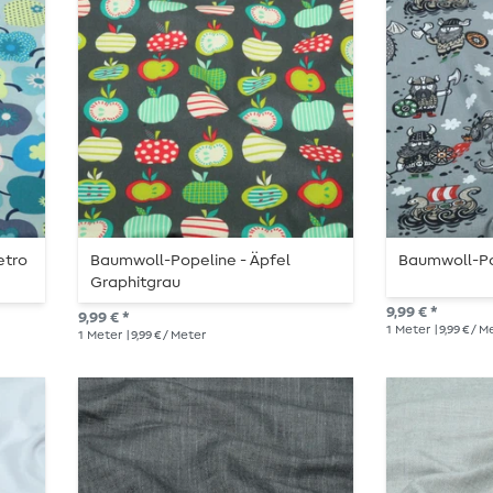
etro
Baumwoll-Popeline - Äpfel
Baumwoll-Po
Graphitgrau
9,99 € *
9,99 € *
1
Meter
| 9,99 € / 
1
Meter
| 9,99 € / Meter