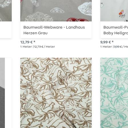
Baumwoll-Webware - Landhaus
Baumwoll-Pop
Herzen Grau
Baby Hellgr
12,79 € *
9,99 € *
1
Meter
| 12,79 € / Meter
1
Meter
| 9,99 € / 