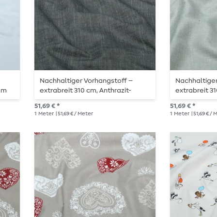
Nachhaltiger Vorhangstoff –
Nachhaltiger
tem
extrabreit 310 cm, Anthrazit-
extrabreit 3
Melange
Melange
51,69 € *
51,69 € *
1
Meter
| 51,69 € / Meter
1
Meter
| 51,69 € /