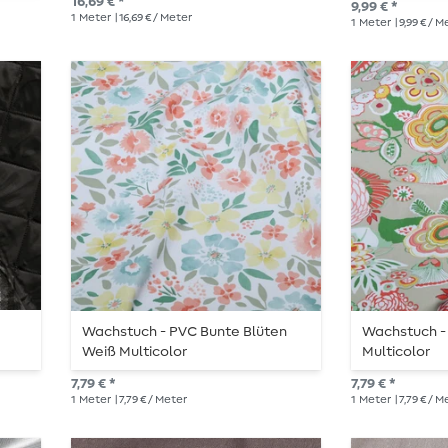
16,69 € *
9,99 € *
1
Meter
| 16,69 € / Meter
1
Meter
| 9,99 € / 
Wachstuch - PVC Bunte Blüten
Wachstuch -
Weiß Multicolor
Multicolor
7,79 € *
7,79 € *
1
Meter
| 7,79 € / Meter
1
Meter
| 7,79 € / 