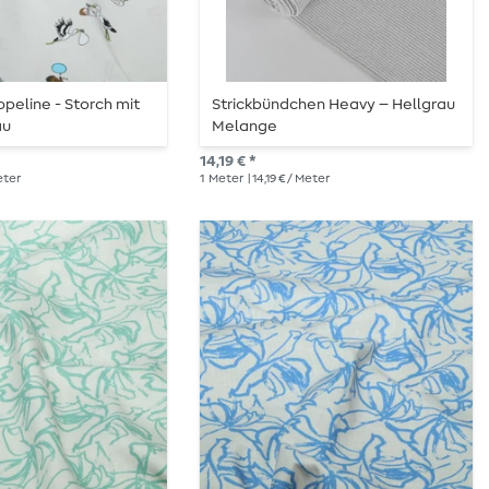
eline - Storch mit
Strickbündchen Heavy – Hellgrau
au
Melange
14,19 € *
Meter
1
Meter
| 14,19 € / Meter