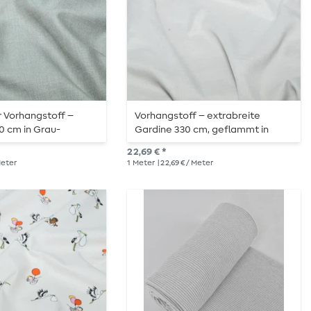
 Vorhangstoff –
Vorhangstoff – extrabreite
10 cm in Grau-
Gardine 330 cm, geflammt in
Zartgrau
22,69 € *
 Meter
1
Meter
| 22,69 € / Meter