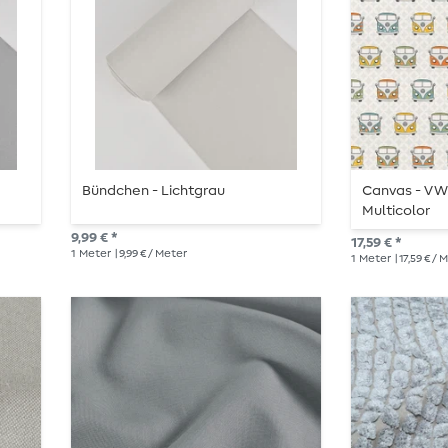
Bündchen - Lichtgrau
Canvas - VW 
Multicolor
9,99 € *
17,59 € *
1
Meter
| 9,99 € / Meter
1
Meter
| 17,59 € /