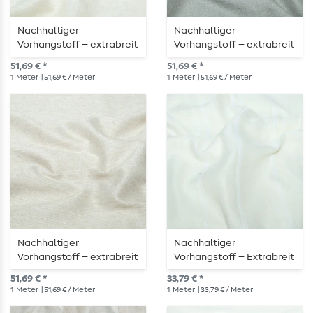
Nachhaltiger
Nachhaltiger
Vorhangstoff – extrabreit
Vorhangstoff – extrabreit
310 cm, ecru meliert
310 cm in Grau-Melange
51,69 € *
51,69 € *
1
Meter
| 51,69 € / Meter
1
Meter
| 51,69 € / Meter
Nachhaltiger
Nachhaltiger
Vorhangstoff – extrabreit
Vorhangstoff – Extrabreit
310 cm in natürlicher
310 cm, Streifen in Uni
51,69 € *
33,79 € *
Melange
Ecru
1
Meter
| 51,69 € / Meter
1
Meter
| 33,79 € / Meter