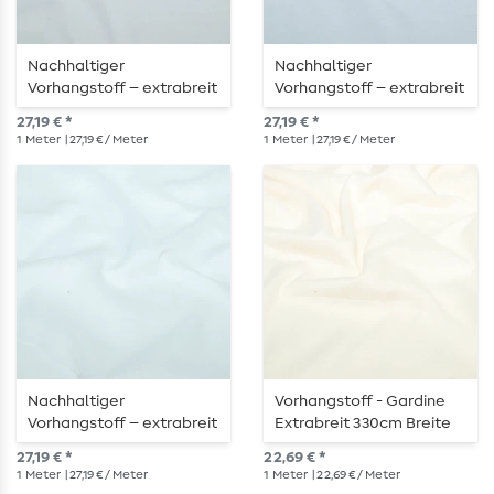
Nachhaltiger
Nachhaltiger
Vorhangstoff – extrabreit
Vorhangstoff – extrabreit
330 cm in elegantem
330 cm in elegantem
27,19 € *
27,19 € *
Hellgrau
Lichtgrau
1
Meter
| 27,19 € / Meter
1
Meter
| 27,19 € / Meter
Nachhaltiger
Vorhangstoff - Gardine
Vorhangstoff – extrabreit
Extrabreit 330cm Breite
330 cm in Reinweiß
Geflammt Champagner
27,19 € *
22,69 € *
1
Meter
| 27,19 € / Meter
1
Meter
| 22,69 € / Meter