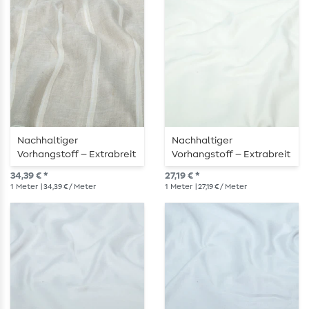
Nachhaltiger
Nachhaltiger
Vorhangstoff – Extrabreit
Vorhangstoff – Extrabreit
310 cm, Natur mit feinen
330 cm in elegantem
34,39 € *
27,19 € *
Streifen
Creme
1
Meter
| 34,39 € / Meter
1
Meter
| 27,19 € / Meter