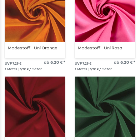
Modestoff - Uni Orange
Modestoff - Uni Rosa
ab 6,20 € *
ab 6,20 € *
UVP 7,29 €
UVP 7,29 €
1
Meter
| 6,20 € / Meter
1
Meter
| 6,20 € / Meter