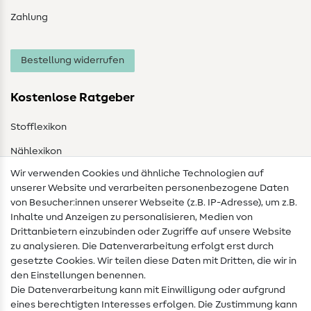
Zahlung
Bestellung widerrufen
Kostenlose Ratgeber
Stofflexikon
Nählexikon
Wir verwenden Cookies und ähnliche Technologien auf
Nähanleitungen
unserer Website und verarbeiten personenbezogene Daten
von Besucher:innen unserer Webseite (z.B. IP-Adresse), um z.B.
Hilfe & Kontakt
Inhalte und Anzeigen zu personalisieren, Medien von
Drittanbietern einzubinden oder Zugriffe auf unsere Website
Kontakt
zu analysieren. Die Datenverarbeitung erfolgt erst durch
Infos zum Betreiberwechsel
gesetzte Cookies. Wir teilen diese Daten mit Dritten, die wir in
den Einstellungen benennen.
FAQ
Die Datenverarbeitung kann mit Einwilligung oder aufgrund
eines berechtigten Interesses erfolgen. Die Zustimmung kann
Widerrufsrecht