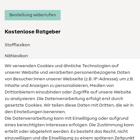
Bestellung widerrufen
Kostenlose Ratgeber
Stofflexikon
Nählexikon
Wir verwenden Cookies und ähnliche Technologien auf
Nähanleitungen
unserer Website und verarbeiten personenbezogene Daten
von Besucher:innen unserer Webseite (z.B. IP-Adresse), um z.B.
Hilfe & Kontakt
Inhalte und Anzeigen zu personalisieren, Medien von
Drittanbietern einzubinden oder Zugriffe auf unsere Website
Kontakt
zu analysieren. Die Datenverarbeitung erfolgt erst durch
Infos zum Betreiberwechsel
gesetzte Cookies. Wir teilen diese Daten mit Dritten, die wir in
den Einstellungen benennen.
FAQ
Die Datenverarbeitung kann mit Einwilligung oder aufgrund
eines berechtigten Interesses erfolgen. Die Zustimmung kann
Widerrufsrecht
erteilt oder abgelehnt werden. Es besteht das Recht, nicht
Beliebt
einzuwilligen und die Einwilligung zu einem späteren Zeitpunkt