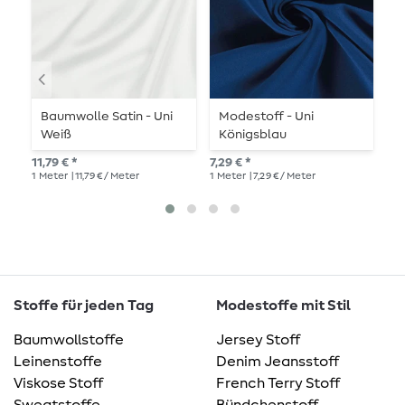
Baumwolle Satin - Uni
Modestoff - Uni
V
Weiß
Königsblau
G
11,79 € *
7,29 € *
14,
1
Meter
| 11,79 € / Meter
1
Meter
| 7,29 € / Meter
1
Me
Stoffe für jeden Tag
Modestoffe mit Stil
Baumwollstoffe
Jersey Stoff
Leinenstoffe
Denim Jeansstoff
Viskose Stoff
French Terry Stoff