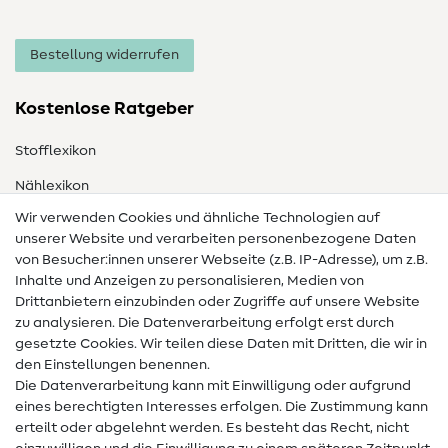
Bestellung widerrufen
Kostenlose Ratgeber
Stofflexikon
Nählexikon
Wir verwenden Cookies und ähnliche Technologien auf
Nähanleitungen
unserer Website und verarbeiten personenbezogene Daten
von Besucher:innen unserer Webseite (z.B. IP-Adresse), um z.B.
Hilfe & Kontakt
Inhalte und Anzeigen zu personalisieren, Medien von
Drittanbietern einzubinden oder Zugriffe auf unsere Website
Kontakt
zu analysieren. Die Datenverarbeitung erfolgt erst durch
Infos zum Betreiberwechsel
gesetzte Cookies. Wir teilen diese Daten mit Dritten, die wir in
den Einstellungen benennen.
FAQ
Die Datenverarbeitung kann mit Einwilligung oder aufgrund
eines berechtigten Interesses erfolgen. Die Zustimmung kann
Widerrufsrecht
erteilt oder abgelehnt werden. Es besteht das Recht, nicht