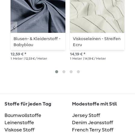
Blusen- & Kleiderstoff -
Viskoseleinen - Streifen
N
Babyblau
Ecru
E
12,59 € *
14,19 € *
10,
1
Meter
| 12,59 € / Meter
1
Meter
| 14,19 € / Meter
1
Me
Stoffe für jeden Tag
Modestoffe mit Stil
Baumwollstoffe
Jersey Stoff
Leinenstoffe
Denim Jeansstoff
Viskose Stoff
French Terry Stoff