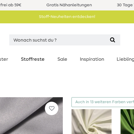
rei ab 59€
Gratis Nähanleitungen
30 Tage 
Stoff-Neuheiten entdecken!
ster
Stoffreste
Sale
Inspiration
Liebli
Auch in 13 weiteren Farben ver