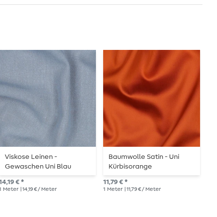
Viskose Leinen -
Baumwolle Satin - Uni
N
Gewaschen Uni Blau
Kürbisorange
E
14,19 € *
11,79 € *
UVP
1
Meter
| 14,19 € / Meter
1
Meter
| 11,79 € / Meter
1
Me