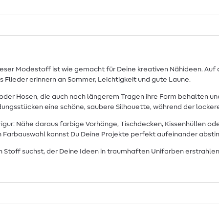
ieser Modestoff ist wie gemacht für Deine kreativen Nähideen. Auf 
tes Flieder erinnern an Sommer, Leichtigkeit und gute Laune.
ke oder Hosen, die auch nach längerem Tragen ihre Form behalten u
eidungsstücken eine schöne, saubere Silhouette, während der lockere 
igur: Nähe daraus farbige Vorhänge, Tischdecken, Kissenhüllen od
Farbauswahl kannst Du Deine Projekte perfekt aufeinander abstimmen
 Stoff suchst, der Deine Ideen in traumhaften Unifarben erstrahlen