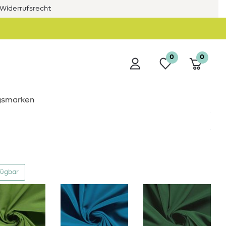
Widerrufsrecht
0
0
ngsmarken
fügbar