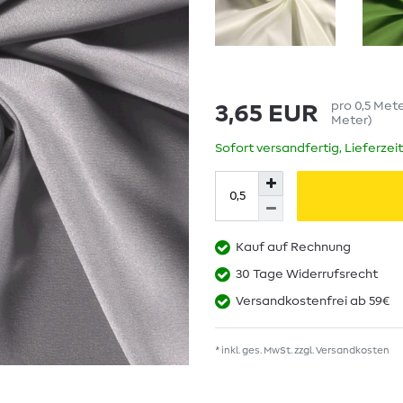
pro
0,5
Met
3,65 EUR
Meter
)
Sofort versandfertig, Lieferzei
Kauf auf Rechnung
30 Tage Widerrufsrecht
Versandkostenfrei ab 59€
* inkl. ges. MwSt. zzgl.
Versandkosten