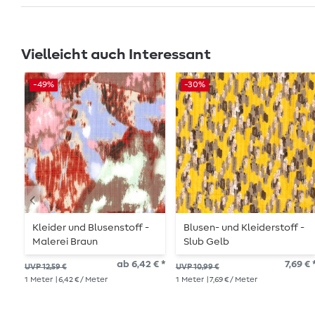
Vielleicht auch Interessant
-49%
-30%
Kleider und Blusenstoff -
Blusen- und Kleiderstoff -
Malerei Braun
Slub Gelb
ab 6,42 € *
7,69 € 
UVP 12,59 €
UVP 10,99 €
1
Meter
| 6,42 € / Meter
1
Meter
| 7,69 € / Meter