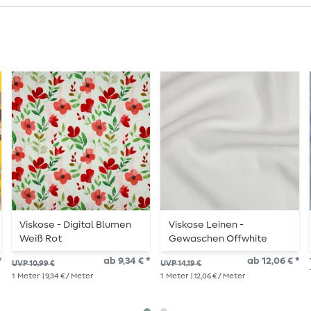
Viskose - Digital Blumen
Viskose Leinen -
Weiß Rot
Gewaschen Offwhite
*
ab 9,34 € *
ab 12,06 € *
UVP 10,99 €
UVP 14,19 €
1
Meter
| 9,34 € / Meter
1
Meter
| 12,06 € / Meter