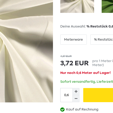
Deine Auswahl:
% Reststück 0,
Meterware
% Reststüc
4,37 EUR
pro
1
Meter
3,72 EUR
Meter
)
Nur noch 0,6 Meter auf Lager!
Sofort versandfertig, Lieferzei
Kauf auf Rechnung