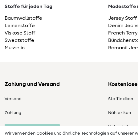
Stoffe für jeden Tag
Modestoffe m
Baumwollstoffe
Jersey Stoff
Leinenstoffe
Denim Jeans
Viskose Stoff
French Terry
Sweatstoffe
Bündchensto
Musselin
Romanit Jer
Zahlung und Versand
Kostenlose
Versand
Stofflexikon
Zahlung
Nählexikon
Nähanleitung
Bestellung widerrufen
Wir verwenden Cookies und ähnliche Technologien auf unserer