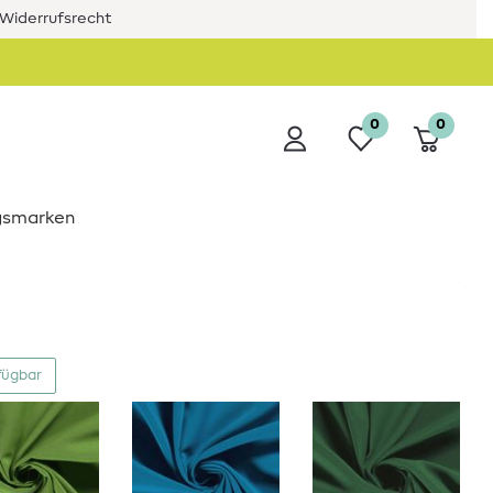
Widerrufsrecht
0
0
ngsmarken
fügbar