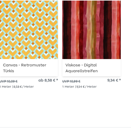
Canvas - Retromuster
Viskose - Digital
B
Türkis
Aquarellstreifen
P
Bordeaux
ab 8,58 € *
9,34 € *
UVP 10,09 €
UVP 10,99 €
UVP
1
Meter
| 8,58 € / Meter
1
Meter
| 9,34 € / Meter
1
Me