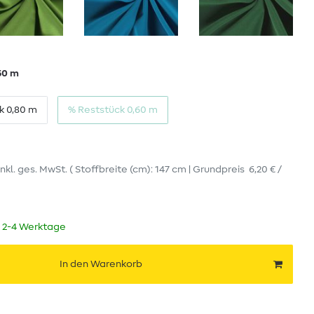
60 m
k 0,80 m
% Reststück 0,60 m
inkl. ges. MwSt.
( Stoffbreite (cm): 147 cm | Grundpreis
6,20 € /
t 2-4 Werktage
In den Warenkorb