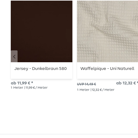
Jersey - Dunkelbraun 580
Waffelpique - Uni Naturell
ab 11,99 € *
ab 12,32 € 
UVP 14,49 €
1
Meter
| 11,99 € / Meter
1
Meter
| 12,32 € / Meter