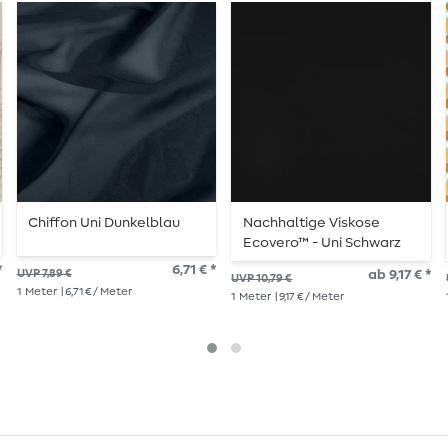
Chiffon Uni Dunkelblau
Nachhaltige Viskose
Ecovero™ - Uni Schwarz
*
6,71 € *
UVP 7,89 €
ab 9,17 € *
UVP 10,79 €
1
Meter
| 6,71 € / Meter
1
Meter
| 9,17 € / Meter