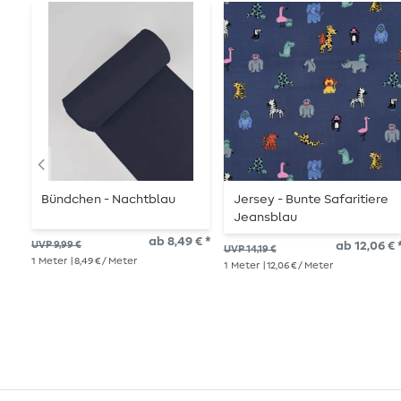
Bündchen - Nachtblau
Jersey - Bunte Safaritiere
Jeansblau
ab 8,49 € *
UVP 9,99 €
ab 12,06 € 
UVP 14,19 €
1
Meter
| 8,49 € / Meter
1
Meter
| 12,06 € / Meter