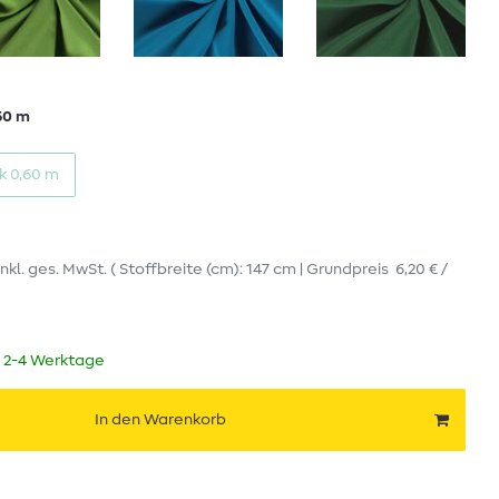
60 m
k 0,60 m
inkl. ges. MwSt.
( Stoffbreite (cm): 147 cm | Grundpreis
6,20 € /
t 2-4 Werktage
In den Warenkorb