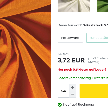
Deine Auswahl:
% Reststück 0,
Meterware
% Reststüc
4,37 EUR
pro
1
Meter
3,72 EUR
Meter
)
Nur noch 0,6 Meter auf Lager!
Sofort versandfertig, Lieferzei
Kauf auf Rechnung