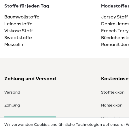
Stoffe für jeden Tag
Modestoffe m
Baumwollstoffe
Jersey Stoff
Leinenstoffe
Denim Jeans
Viskose Stoff
French Terry
Sweatstoffe
Bündchensto
Musselin
Romanit Jer
Zahlung und Versand
Kostenlose
Versand
Stofflexikon
Zahlung
Nählexikon
Nähanleitung
Bestellung widerrufen
Wir verwenden Cookies und ähnliche Technologien auf unserer