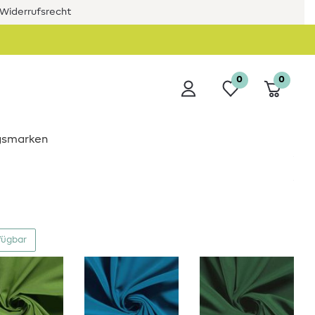
Widerrufsrecht
0
0
ngsmarken
fügbar