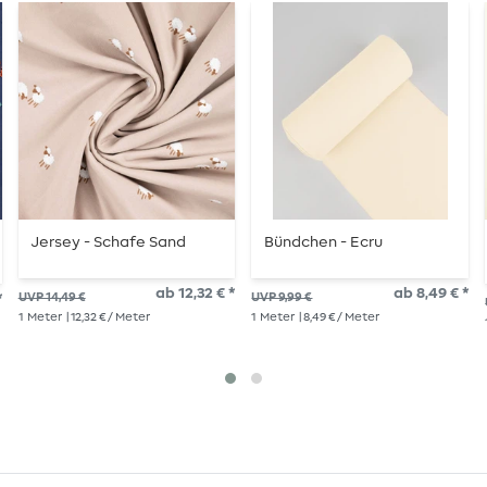
Jersey - Schafe Sand
Bündchen - Ecru
ab 12,32 € *
ab 8,49 € *
*
UVP 14,49 €
UVP 9,99 €
1
Meter
| 12,32 € / Meter
1
Meter
| 8,49 € / Meter