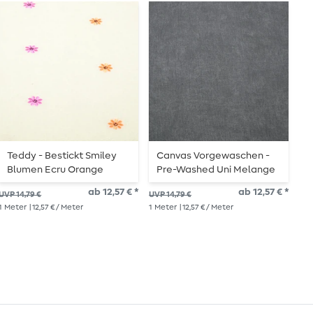
Teddy - Bestickt Smiley
Canvas Vorgewaschen -
B
Blumen Ecru Orange
Pre-Washed Uni Melange
E
Schwarz
ab 12,57 € *
ab 12,57 € *
UVP 14,79 €
UVP 14,79 €
UVP
1
Meter
| 12,57 € / Meter
1
Meter
| 12,57 € / Meter
1
Me