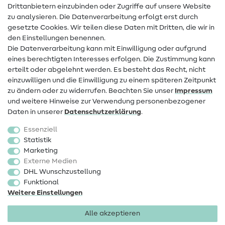
Drittanbietern einzubinden oder Zugriffe auf unsere Website
Kontakt
zu analysieren. Die Datenverarbeitung erfolgt erst durch
Infos zum Betreiberwechsel
gesetzte Cookies. Wir teilen diese Daten mit Dritten, die wir in
den Einstellungen benennen.
FAQ
Die Datenverarbeitung kann mit Einwilligung oder aufgrund
eines berechtigten Interesses erfolgen. Die Zustimmung kann
Widerrufsrecht
erteilt oder abgelehnt werden. Es besteht das Recht, nicht
Beliebt
einzuwilligen und die Einwilligung zu einem späteren Zeitpunkt
zu ändern oder zu widerrufen. Beachten Sie unser
Impressum
und weitere Hinweise zur Verwendung personenbezogener
Stoffe
Daten in unserer
Daten­schutz­erklärung
.
Nähzubehör
Essenziell
Sale
Statistik
Marketing
Schnittmuster
Externe Medien
DHL Wunschzustellung
Funktional
Weitere Einstellungen
Alle akzeptieren
Impressum
Datenschutz
AGB