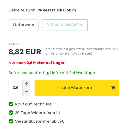
Deine Auswahl:
% Reststück 0,60 m
Meterware
% Reststück 0,60 m
10,37 EUR
pro
1
Meter
inkl. ges. MwSt.
( Stoffbreite (cm): 140
8,82 EUR
cm | Grundpreis
14,70 € / Meter
)
Nur noch 0,6 Meter auf Lager!
Sofort versandfertig, Lieferzeit 2-4 Werktage
In den Warenkorb
Kauf auf Rechnung
30 Tage Widerrufsrecht
Versandkostenfrei ab 59€