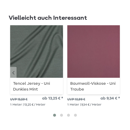
Vielleicht auch Interessant
Tencel Jersey - Uni
Baumwoll-Viskose - Uni
R
Dunkles Mint
Traube
T
ab 13,25 € *
ab 9,34 € *
UVP 15,59 €
UVP 10,99 €
UVP
1
Meter
| 13,25 € / Meter
1
Meter
| 9,34 € / Meter
1
Me