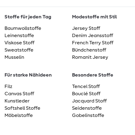
Stoffe für jeden Tag
Modestoffe mit Stil
Baumwollstoffe
Jersey Stoff
Leinenstoffe
Denim Jeansstoff
Viskose Stoff
French Terry Stoff
Sweatstoffe
Bündchenstoff
Musselin
Romanit Jersey
Für starke Nähideen
Besondere Stoffe
Filz
Tencel Stoff
Canvas Stoff
Bouclé Stoff
Kunstleder
Jacquard Stoff
Softshell Stoffe
Seidenstoffe
Möbelstoffe
Gobelinstoffe