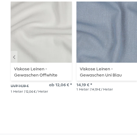
Viskose Leinen -
Viskose Leinen -
Gewaschen Offwhite
Gewaschen Uni Blau
ab 12,06 € *
14,19 € *
UVP 14,19 €
1
Meter
| 14,19 € / Meter
1
Meter
| 12,06 € / Meter