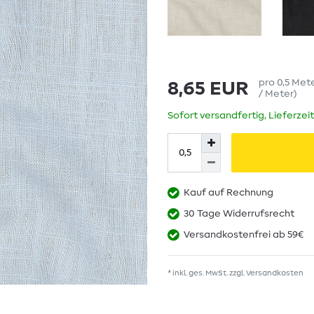
pro
0,5
Met
8,65 EUR
/ Meter
)
Sofort versandfertig, Lieferzei
Kauf auf Rechnung
30 Tage Widerrufsrecht
Versandkostenfrei ab 59€
* inkl. ges. MwSt. zzgl.
Versandkosten