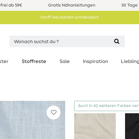
rei ab 59€
Gratis Nähanleitungen
30 Tage 
Stoff-Neuheiten entdecken!
ster
Stoffreste
Sale
Inspiration
Liebli
Auch in 42 weiteren Farben ve