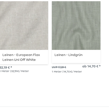
Leinen - European Flax
Leinen - Lindgrün
L
Leinen Uni Off White
G
Natur
ab 14,70 € *
32,19 € *
UVP 17,29 €
13,
1
Meter
| 32,19 € / Meter
1
Me
1
Meter
| 14,70 € / Meter