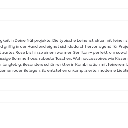
igkeit in Deine Nähprojekte. Die typische Leinenstruktur mit feiner,
 griffig in der Hand und eignet sich dadurch hervorragend für Proje
d zartes Rosé bis hin zu einem warmen Senfton – perfekt, um sowoh
ne lässige Sommerhose, robuste Taschen, Wohnaccessoires wie Kis
r langlebig. Besonders schön wirkt er in Kombination mit feinerem 
äumen oder Belegen. So entstehen unkomplizierte, moderne Liebling