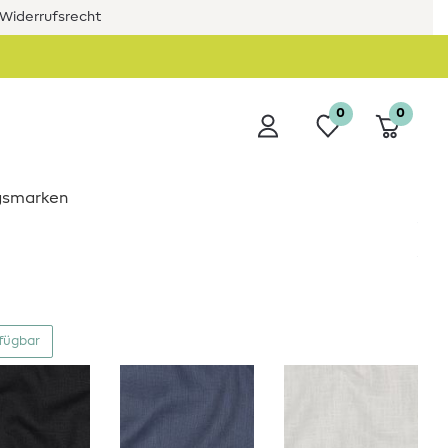
Widerrufsrecht
0
0
ngsmarken
rfügbar