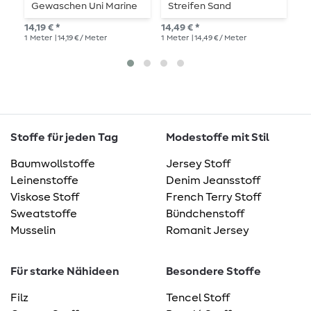
Gewaschen Uni Marine
Streifen Sand
G
H
14,19 € *
14,49 € *
14,
1
Meter
| 14,19 € / Meter
1
Meter
| 14,49 € / Meter
1
Me
Stoffe für jeden Tag
Modestoffe mit Stil
Baumwollstoffe
Jersey Stoff
Leinenstoffe
Denim Jeansstoff
Viskose Stoff
French Terry Stoff
Sweatstoffe
Bündchenstoff
Musselin
Romanit Jersey
Für starke Nähideen
Besondere Stoffe
Filz
Tencel Stoff