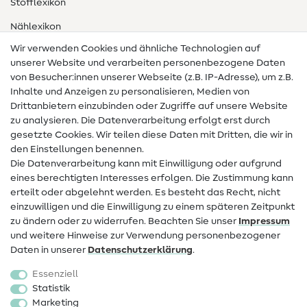
Stofflexikon
Nählexikon
Wir verwenden Cookies und ähnliche Technologien auf
Nähanleitungen
unserer Website und verarbeiten personenbezogene Daten
von Besucher:innen unserer Webseite (z.B. IP-Adresse), um z.B.
Hilfe & Kontakt
Inhalte und Anzeigen zu personalisieren, Medien von
Drittanbietern einzubinden oder Zugriffe auf unsere Website
Kontakt
zu analysieren. Die Datenverarbeitung erfolgt erst durch
Infos zum Betreiberwechsel
gesetzte Cookies. Wir teilen diese Daten mit Dritten, die wir in
den Einstellungen benennen.
FAQ
Die Datenverarbeitung kann mit Einwilligung oder aufgrund
eines berechtigten Interesses erfolgen. Die Zustimmung kann
Widerrufsrecht
erteilt oder abgelehnt werden. Es besteht das Recht, nicht
Beliebt
einzuwilligen und die Einwilligung zu einem späteren Zeitpunkt
zu ändern oder zu widerrufen. Beachten Sie unser
Impressum
und weitere Hinweise zur Verwendung personenbezogener
Stoffe
Daten in unserer
Daten­schutz­erklärung
.
Nähzubehör
Essenziell
Sale
Statistik
Marketing