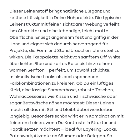
Dieser Leinenstoff bringt natürliche Eleganz und
zeitlose Lässigkeit in Deine Nähprojekte. Die typische
Leinenstruktur mit feiner, sichtbarer Webung verleiht
ihm Charakter und eine lebendige, leicht matte
Oberfläche. Er liegt angenehm fest und griffig in der
Hand und eignet sich dadurch hervorragend für
Projekte, die Form und Stand brauchen, ohne steif zu
wirken. Die Farbpalette reicht von sanftem Off-White
über kühles Blau und zartes Rosé bis hin zu einem
warmen Senfton – perfekt, um sowohl schlichte,
minimalistische Looks als auch spannende
Farbkombinationen zu kreieren. Ob Du ein luftiges
Kleid, eine lässige Sommerhose, robuste Taschen,
Wohnaccessoires wie Kissen und Tischwäsche oder
sogar Bettwäsche nähen möchtest: Dieser Leinen
macht all das mit Stil und bleibt dabei wunderbar
langlebig. Besonders schön wirkt er in Kombination mit
feinerem Leinen, wenn Du Kontraste in Struktur und
Haptik setzen möchtest – ideal für Layering-Looks,
Patchwork, Akzente an Säumen oder Belegen. So