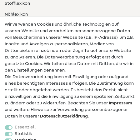
Stofflexikon
Nählexikon
Wir verwenden Cookies und ähnliche Technologien auf
Nähanleitungen
unserer Website und verarbeiten personenbezogene Daten
von Besucher:innen unserer Webseite (z.B. IP-Adresse), um z.B.
Hilfe & Kontakt
Inhalte und Anzeigen zu personalisieren, Medien von
Drittanbietern einzubinden oder Zugriffe auf unsere Website
Kontakt
zu analysieren. Die Datenverarbeitung erfolgt erst durch
Infos zum Betreiberwechsel
gesetzte Cookies. Wir teilen diese Daten mit Dritten, die wir in
den Einstellungen benennen.
FAQ
Die Datenverarbeitung kann mit Einwilligung oder aufgrund
eines berechtigten Interesses erfolgen. Die Zustimmung kann
Widerrufsrecht
erteilt oder abgelehnt werden. Es besteht das Recht, nicht
Beliebt
einzuwilligen und die Einwilligung zu einem späteren Zeitpunkt
zu ändern oder zu widerrufen. Beachten Sie unser
Impressum
und weitere Hinweise zur Verwendung personenbezogener
Stoffe
Daten in unserer
Daten­schutz­erklärung
.
Nähzubehör
Essenziell
Sale
Statistik