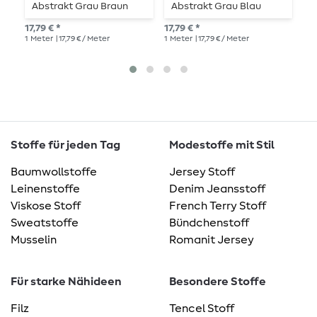
Abstrakt Grau Braun
Abstrakt Grau Blau
F
17,79 € *
17,79 € *
14,
1
Meter
| 17,79 € / Meter
1
Meter
| 17,79 € / Meter
1
Me
Stoffe für jeden Tag
Modestoffe mit Stil
Baumwollstoffe
Jersey Stoff
Leinenstoffe
Denim Jeansstoff
Viskose Stoff
French Terry Stoff
Sweatstoffe
Bündchenstoff
Musselin
Romanit Jersey
Für starke Nähideen
Besondere Stoffe
Filz
Tencel Stoff