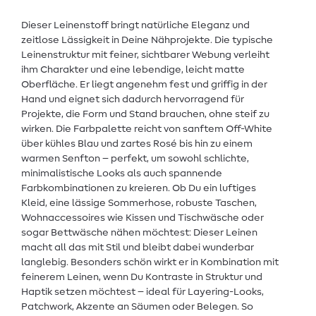
Dieser Leinenstoff bringt natürliche Eleganz und
zeitlose Lässigkeit in Deine Nähprojekte. Die typische
Leinenstruktur mit feiner, sichtbarer Webung verleiht
ihm Charakter und eine lebendige, leicht matte
Oberfläche. Er liegt angenehm fest und griffig in der
Hand und eignet sich dadurch hervorragend für
Projekte, die Form und Stand brauchen, ohne steif zu
wirken. Die Farbpalette reicht von sanftem Off-White
über kühles Blau und zartes Rosé bis hin zu einem
warmen Senfton – perfekt, um sowohl schlichte,
minimalistische Looks als auch spannende
Farbkombinationen zu kreieren. Ob Du ein luftiges
Kleid, eine lässige Sommerhose, robuste Taschen,
Wohnaccessoires wie Kissen und Tischwäsche oder
sogar Bettwäsche nähen möchtest: Dieser Leinen
macht all das mit Stil und bleibt dabei wunderbar
langlebig. Besonders schön wirkt er in Kombination mit
feinerem Leinen, wenn Du Kontraste in Struktur und
Haptik setzen möchtest – ideal für Layering-Looks,
Patchwork, Akzente an Säumen oder Belegen. So