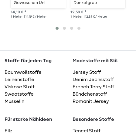
Gewaschen Uni
Dunkelgrau
G
Terracotta
W
14,19 € *
12,59 € *
18,
1
Meter
| 14,19 € / Meter
1
Meter
| 12,59 € / Meter
1
Me
Stoffe für jeden Tag
Modestoffe mit Stil
Baumwollstoffe
Jersey Stoff
Leinenstoffe
Denim Jeansstoff
Viskose Stoff
French Terry Stoff
Sweatstoffe
Bündchenstoff
Musselin
Romanit Jersey
Für starke Nähideen
Besondere Stoffe
Filz
Tencel Stoff