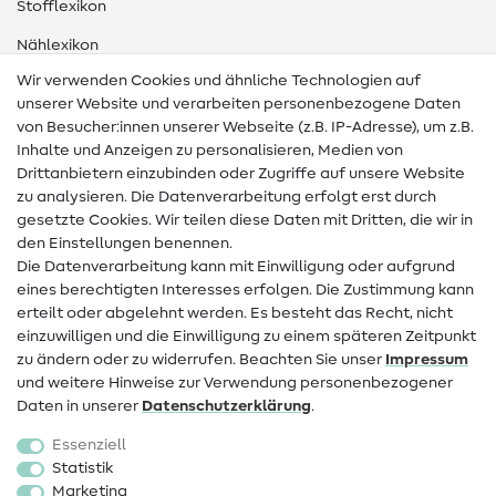
Stofflexikon
Nählexikon
Wir verwenden Cookies und ähnliche Technologien auf
Nähanleitungen
unserer Website und verarbeiten personenbezogene Daten
von Besucher:innen unserer Webseite (z.B. IP-Adresse), um z.B.
Hilfe & Kontakt
Inhalte und Anzeigen zu personalisieren, Medien von
Drittanbietern einzubinden oder Zugriffe auf unsere Website
Kontakt
zu analysieren. Die Datenverarbeitung erfolgt erst durch
Infos zum Betreiberwechsel
gesetzte Cookies. Wir teilen diese Daten mit Dritten, die wir in
den Einstellungen benennen.
FAQ
Die Datenverarbeitung kann mit Einwilligung oder aufgrund
eines berechtigten Interesses erfolgen. Die Zustimmung kann
Widerrufsrecht
erteilt oder abgelehnt werden. Es besteht das Recht, nicht
Beliebt
einzuwilligen und die Einwilligung zu einem späteren Zeitpunkt
zu ändern oder zu widerrufen. Beachten Sie unser
Impressum
und weitere Hinweise zur Verwendung personenbezogener
Stoffe
Daten in unserer
Daten­schutz­erklärung
.
Nähzubehör
Essenziell
Sale
Statistik
Marketing