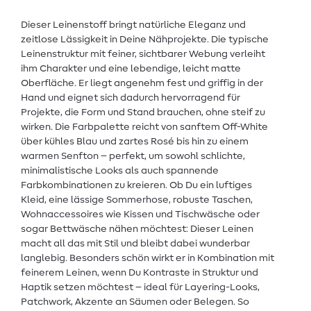
Dieser Leinenstoff bringt natürliche Eleganz und
zeitlose Lässigkeit in Deine Nähprojekte. Die typische
Leinenstruktur mit feiner, sichtbarer Webung verleiht
ihm Charakter und eine lebendige, leicht matte
Oberfläche. Er liegt angenehm fest und griffig in der
Hand und eignet sich dadurch hervorragend für
Projekte, die Form und Stand brauchen, ohne steif zu
wirken. Die Farbpalette reicht von sanftem Off-White
über kühles Blau und zartes Rosé bis hin zu einem
warmen Senfton – perfekt, um sowohl schlichte,
minimalistische Looks als auch spannende
Farbkombinationen zu kreieren. Ob Du ein luftiges
Kleid, eine lässige Sommerhose, robuste Taschen,
Wohnaccessoires wie Kissen und Tischwäsche oder
sogar Bettwäsche nähen möchtest: Dieser Leinen
macht all das mit Stil und bleibt dabei wunderbar
langlebig. Besonders schön wirkt er in Kombination mit
feinerem Leinen, wenn Du Kontraste in Struktur und
Haptik setzen möchtest – ideal für Layering-Looks,
Patchwork, Akzente an Säumen oder Belegen. So