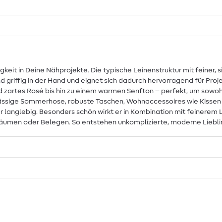
igkeit in Deine Nähprojekte. Die typische Leinenstruktur mit feiner,
 griffig in der Hand und eignet sich dadurch hervorragend für Proje
d zartes Rosé bis hin zu einem warmen Senfton – perfekt, um sowoh
ne lässige Sommerhose, robuste Taschen, Wohnaccessoires wie Kis
r langlebig. Besonders schön wirkt er in Kombination mit feinerem 
äumen oder Belegen. So entstehen unkomplizierte, moderne Liebling