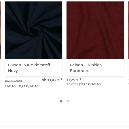
Blusen- & Kleiderstoff -
Leinen - Dunkles
Navy
Bordeaux
ab 11,47 € *
17,29 € *
UVP 13,49 €
1
Meter
| 17,29 € / Meter
1
Meter
| 11,47 € / Meter