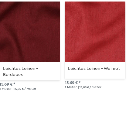
Leichtes Leinen -
Leichtes Leinen - Weinrot
L
Bordeaux
W
15,69 € *
15,69 € *
16,
1
Meter
| 15,69 € / Meter
1
Meter
| 15,69 € / Meter
1
Me