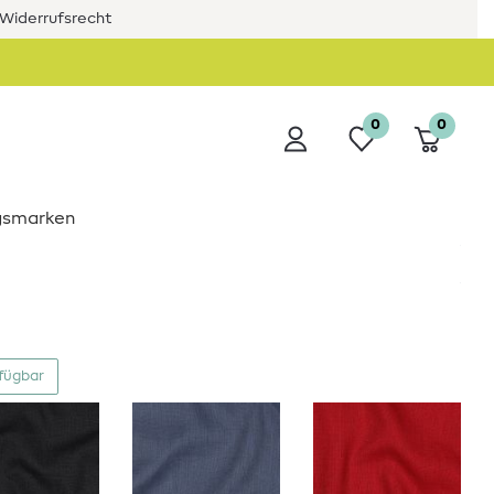
Widerrufsrecht
0
0
ngsmarken
rfügbar