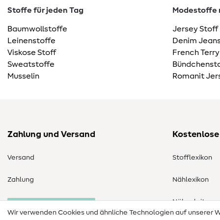
Stoffe für jeden Tag
Modestoffe m
Baumwollstoffe
Jersey Stoff
Leinenstoffe
Denim Jeans
Viskose Stoff
French Terry
Sweatstoffe
Bündchensto
Musselin
Romanit Jer
Zahlung und Versand
Kostenlose
Versand
Stofflexikon
Zahlung
Nählexikon
Nähanleitung
Bestellung widerrufen
Wir verwenden Cookies und ähnliche Technologien auf unserer