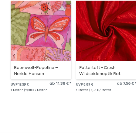
Baumwoll-Popeline –
Futtertaft - Crush
Nerida Hansen
Wildseidenoptik Rot
Digitaldruck Creatures
ab 11,38 € *
ab 7,56 € 
UVP 13,39 €
UVP 8,89 €
Pink
1
Meter
| 11,38 € / Meter
1
Meter
| 7,56 € / Meter