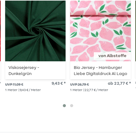
von Albstoffe
Viskosejersey -
Bio Jersey - Hamburger
Dunkelgrün
Liebe Digitaldruck Al Lago
Limone Rosa
*
9,43 € *
ab 22,77 € *
UVP 11,09 €
UVP 26,79 €
1
Meter
| 9,43 € / Meter
1
Meter
| 22,77 € / Meter