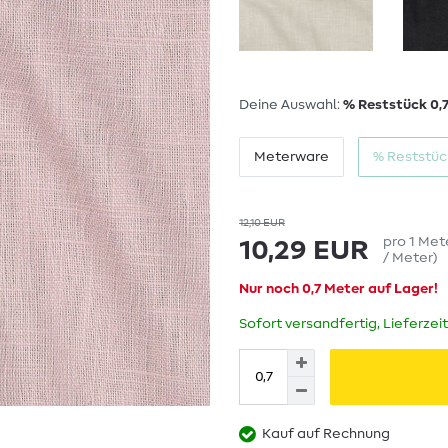
Deine Auswahl:
% Reststück 0,
Meterware
% Reststüc
12,10 EUR
pro
1
Met
10,29 EUR
/ Meter
)
Nur noch 0,7 Meter auf Lager!
Sofort versandfertig, Lieferzei
Kauf auf Rechnung