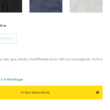
70 m
k 0,70 m
er
inkl. ges. MwSt.
( Stoffbreite (cm): 140 cm | Grundpreis
14,70 €
t 2-4 Werktage
In den Warenkorb