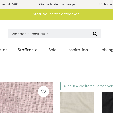
rei ab 59€
Gratis Nähanleitungen
30 Tage 
Stoff-Neuheiten entdecken!
ster
Stoffreste
Sale
Inspiration
Liebli
Auch in 43 weiteren Farben ve