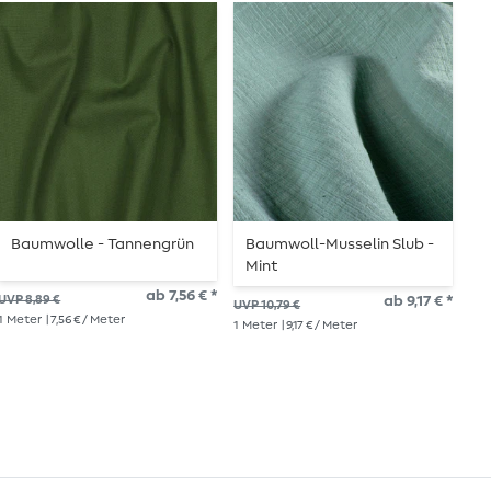
Baumwolle - Tannengrün
Baumwoll-Musselin Slub -
B
Mint
P
ab 7,56 € *
UVP 8,89 €
ab 9,17 € *
UVP 10,79 €
UVP
1
Meter
| 7,56 € / Meter
1
Meter
| 9,17 € / Meter
1
Me