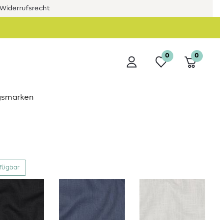
Widerrufsrecht
0
0
ngsmarken
rfügbar