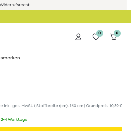
Widerrufsrecht
0
0
ngsmarken
er
inkl. ges. MwSt.
( Stoffbreite (cm): 160 cm | Grundpreis
10,59 €
t 2-4 Werktage