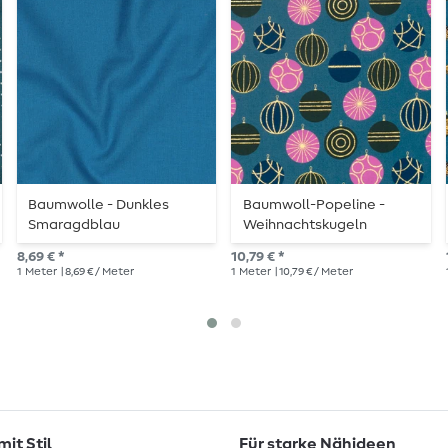
Baumwolle - Dunkles
Baumwoll-Popeline -
Smaragdblau
Weihnachtskugeln
Petrolblau Gold
8,69 € *
10,79 € *
1
Meter
| 8,69 € / Meter
1
Meter
| 10,79 € / Meter
it Stil
Für starke Nähideen