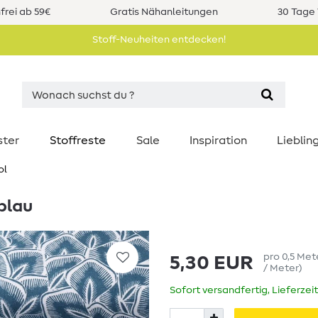
rei ab 59€
Gratis Nähanleitungen
30 Tage 
Stoff-Neuheiten entdecken!
ster
Stoffreste
Sale
Inspiration
Liebli
ol
blau
pro
0,5
Met
5,30 EUR
/ Meter
)
Sofort versandfertig, Lieferzei