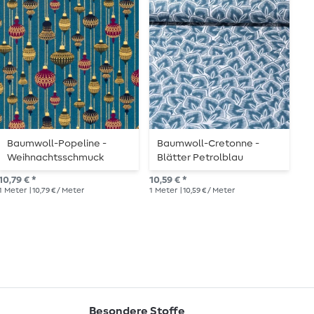
Baumwoll-Popeline -
Baumwoll-Cretonne -
B
Weihnachtsschmuck
Blätter Petrolblau
S
Petrolblau Gold
10,79 € *
10,59 € *
10,
1
Meter
| 10,79 € / Meter
1
Meter
| 10,59 € / Meter
1
Me
Besondere Stoffe