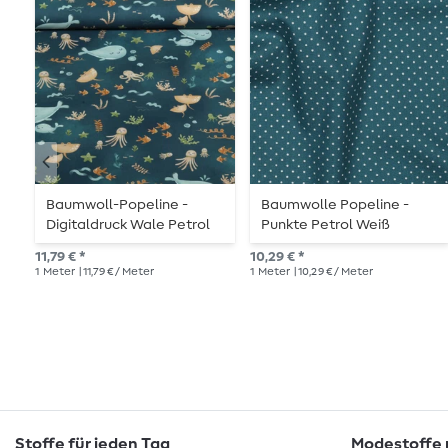
Baumwoll-Popeline -
Baumwolle Popeline -
Digitaldruck Wale Petrol
Punkte Petrol Weiß
11,79 € *
10,29 € *
1
Meter
| 11,79 € / Meter
1
Meter
| 10,29 € / Meter
Stoffe für jeden Tag
Modestoffe m