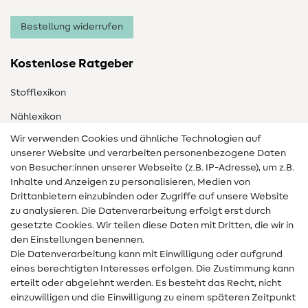
Bestellung widerrufen
Kostenlose Ratgeber
Stofflexikon
Nählexikon
Wir verwenden Cookies und ähnliche Technologien auf
Nähanleitungen
unserer Website und verarbeiten personenbezogene Daten
von Besucher:innen unserer Webseite (z.B. IP-Adresse), um z.B.
Hilfe & Kontakt
Inhalte und Anzeigen zu personalisieren, Medien von
Drittanbietern einzubinden oder Zugriffe auf unsere Website
Kontakt
zu analysieren. Die Datenverarbeitung erfolgt erst durch
Infos zum Betreiberwechsel
gesetzte Cookies. Wir teilen diese Daten mit Dritten, die wir in
den Einstellungen benennen.
FAQ
Die Datenverarbeitung kann mit Einwilligung oder aufgrund
eines berechtigten Interesses erfolgen. Die Zustimmung kann
Widerrufsrecht
erteilt oder abgelehnt werden. Es besteht das Recht, nicht
Beliebt
einzuwilligen und die Einwilligung zu einem späteren Zeitpunkt