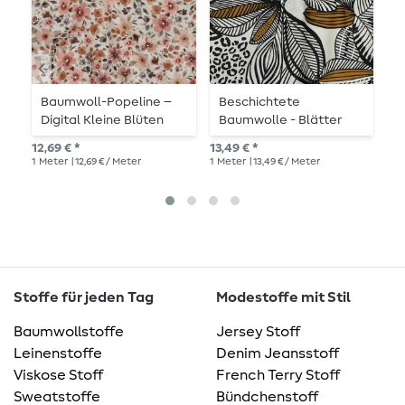
Baumwoll-Popeline –
Beschichtete
B
Digital Kleine Blüten
Baumwolle - Blätter
G
Ecru
Ecru
12,69 € *
13,49 € *
11,
1
Meter
| 12,69 € / Meter
1
Meter
| 13,49 € / Meter
1
Me
Stoffe für jeden Tag
Modestoffe mit Stil
Baumwollstoffe
Jersey Stoff
Leinenstoffe
Denim Jeansstoff
Viskose Stoff
French Terry Stoff
Sweatstoffe
Bündchenstoff