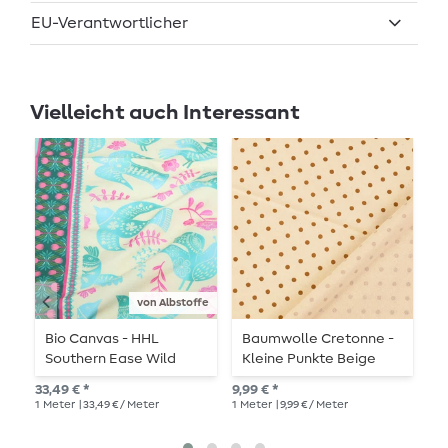
EU-Verantwortlicher
Vielleicht auch Interessant
von Albstoffe
Bio Canvas - HHL
Baumwolle Cretonne -
J
Southern Ease Wild
Kleine Punkte Beige
B
Chorus Beige Türkis
Sand Wash
33,49 € *
9,99 € *
14,
1
Meter
| 33,49 € / Meter
1
Meter
| 9,99 € / Meter
1
Me