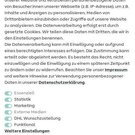
unserer Website und verarbeiten personenbezogene Daten
von Besucher:innen unserer Webseite (z.B. IP-Adresse), um z.B.
Hilfe & Kontakt
Inhalte und Anzeigen zu personalisieren, Medien von
Drittanbietern einzubinden oder Zugriffe auf unsere Website
Kontakt
zu analysieren. Die Datenverarbeitung erfolgt erst durch
Infos zum Betreiberwechsel
gesetzte Cookies. Wir teilen diese Daten mit Dritten, die wir in
den Einstellungen benennen.
FAQ
Die Datenverarbeitung kann mit Einwilligung oder aufgrund
eines berechtigten Interesses erfolgen. Die Zustimmung kann
Widerrufsrecht
erteilt oder abgelehnt werden. Es besteht das Recht, nicht
Beliebt
einzuwilligen und die Einwilligung zu einem späteren Zeitpunkt
zu ändern oder zu widerrufen. Beachten Sie unser
Impressum
und weitere Hinweise zur Verwendung personenbezogener
Stoffe
Daten in unserer
Daten­schutz­erklärung
.
Nähzubehör
Essenziell
Sale
Statistik
Marketing
Schnittmuster
Externe Medien
DHL Wunschzustellung
Funktional
Weitere Einstellungen