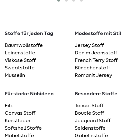
Stoffe für jeden Tag
Modestoffe mit Stil
Baumwollstoffe
Jersey Stoff
Leinenstoffe
Denim Jeansstoff
Viskose Stoff
French Terry Stoff
Sweatstoffe
Bündchenstoff
Musselin
Romanit Jersey
Für starke Nähideen
Besondere Stoffe
Filz
Tencel Stoff
Canvas Stoff
Bouclé Stoff
Kunstleder
Jacquard Stoff
Softshell Stoffe
Seidenstoffe
Möbelstoffe
Gobelinstoffe