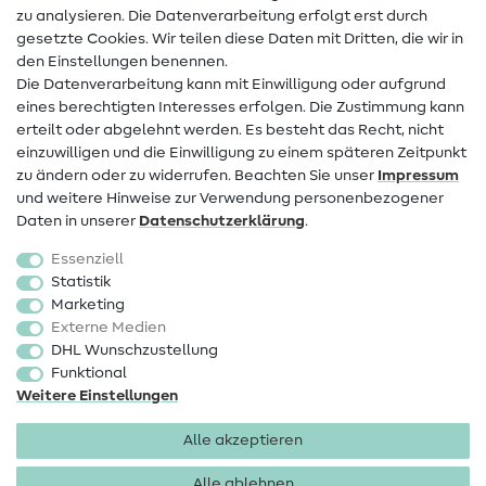
zu analysieren. Die Datenverarbeitung erfolgt erst durch
Infos zum Betreiberwechsel
gesetzte Cookies. Wir teilen diese Daten mit Dritten, die wir in
den Einstellungen benennen.
FAQ
Die Datenverarbeitung kann mit Einwilligung oder aufgrund
eines berechtigten Interesses erfolgen. Die Zustimmung kann
Widerrufsrecht
erteilt oder abgelehnt werden. Es besteht das Recht, nicht
Beliebt
einzuwilligen und die Einwilligung zu einem späteren Zeitpunkt
zu ändern oder zu widerrufen. Beachten Sie unser
Impressum
und weitere Hinweise zur Verwendung personenbezogener
Stoffe
Daten in unserer
Daten­schutz­erklärung
.
Nähzubehör
Essenziell
Sale
Statistik
Marketing
Schnittmuster
Externe Medien
DHL Wunschzustellung
Funktional
Weitere Einstellungen
Alle akzeptieren
Impressum
Datenschutz
AGB
Widerrufsbelehrung
Alle ablehnen