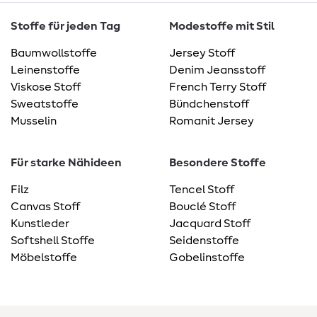
Stoffe für jeden Tag
Modestoffe mit Stil
Baumwollstoffe
Jersey Stoff
Leinenstoffe
Denim Jeansstoff
Viskose Stoff
French Terry Stoff
Sweatstoffe
Bündchenstoff
Musselin
Romanit Jersey
Für starke Nähideen
Besondere Stoffe
Filz
Tencel Stoff
Canvas Stoff
Bouclé Stoff
Kunstleder
Jacquard Stoff
Softshell Stoffe
Seidenstoffe
Möbelstoffe
Gobelinstoffe