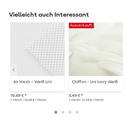
Vielleicht auch Interessant
Ausverkauft
Air Mesh – Weiß Uni
Chiffon - Uni Ivory Weiß
B
D
F
10,69 € *
5,49 € *
14,
1
Meter
| 10,69 € / Meter
1
Meter
| 5,49 € / Meter
1
Me