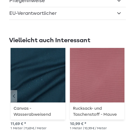
Pflegehinweise
EU-Verantwortlicher
Vielleicht auch Interessant
Canvas -
Rucksack- und
R
Wasserabweisend
Taschenstoff - Mauve
T
Petrol Garngefärbt
A
11,69 € *
10,99 € *
10,
1
Meter
| 11,69 € / Meter
1
Meter
| 10,99 € / Meter
1
Me