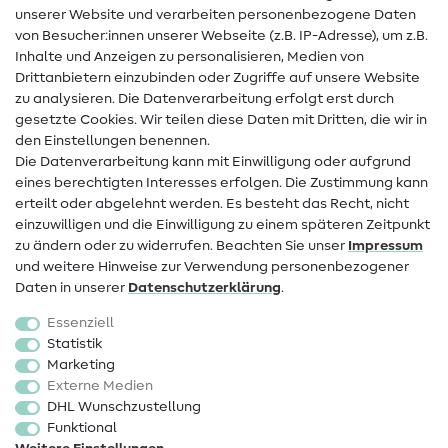
unserer Website und verarbeiten personenbezogene Daten
von Besucher:innen unserer Webseite (z.B. IP-Adresse), um z.B.
Hilfe & Kontakt
Inhalte und Anzeigen zu personalisieren, Medien von
Drittanbietern einzubinden oder Zugriffe auf unsere Website
Kontakt
zu analysieren. Die Datenverarbeitung erfolgt erst durch
Infos zum Betreiberwechsel
gesetzte Cookies. Wir teilen diese Daten mit Dritten, die wir in
den Einstellungen benennen.
FAQ
Die Datenverarbeitung kann mit Einwilligung oder aufgrund
eines berechtigten Interesses erfolgen. Die Zustimmung kann
Widerrufsrecht
erteilt oder abgelehnt werden. Es besteht das Recht, nicht
Beliebt
einzuwilligen und die Einwilligung zu einem späteren Zeitpunkt
zu ändern oder zu widerrufen. Beachten Sie unser
Impressum
und weitere Hinweise zur Verwendung personenbezogener
Stoffe
Daten in unserer
Daten­schutz­erklärung
.
Nähzubehör
Essenziell
Sale
Statistik
Marketing
Schnittmuster
Externe Medien
DHL Wunschzustellung
Funktional