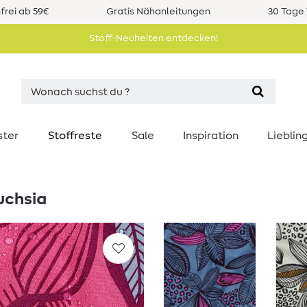
rei ab 59€
Gratis Nähanleitungen
30 Tage 
Stoff-Neuheiten entdecken!
ster
Stoffreste
Sale
Inspiration
Liebli
uchsia