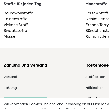
Stoffe für jeden Tag
Modestoffe m
Baumwollstoffe
Jersey Stoff
Leinenstoffe
Denim Jeans
Viskose Stoff
French Terry
Sweatstoffe
Bündchensto
Musselin
Romanit Jer
Zahlung und Versand
Kostenlose
Versand
Stofflexikon
Zahlung
Nählexikon
Nähanleitung
Bestellung widerrufen
Wir verwenden Cookies und ähnliche Technologien auf unserer