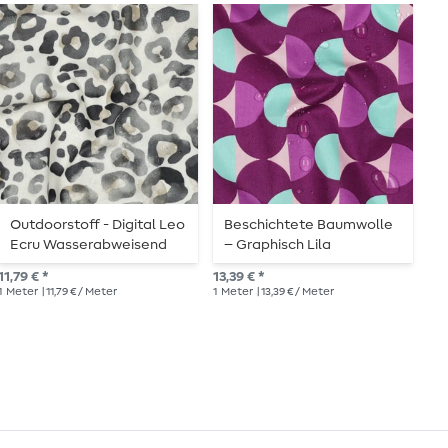
Outdoorstoff - Digital Leo
Beschichtete Baumwolle
R
Ecru Wasserabweisend
– Graphisch Lila
T
11,79 € *
13,39 € *
10,
1
Meter
| 11,79 € / Meter
1
Meter
| 13,39 € / Meter
1
Me