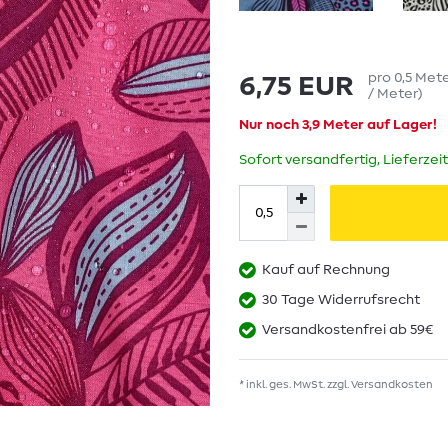
pro
0,5
Met
6,75 EUR
/ Meter
)
Nur noch 3,9 Meter auf Lager!
Sofort versandfertig, Lieferzei
Kauf auf Rechnung
30 Tage Widerrufsrecht
Versandkostenfrei ab 59€
* inkl. ges. MwSt. zzgl.
Versandkosten