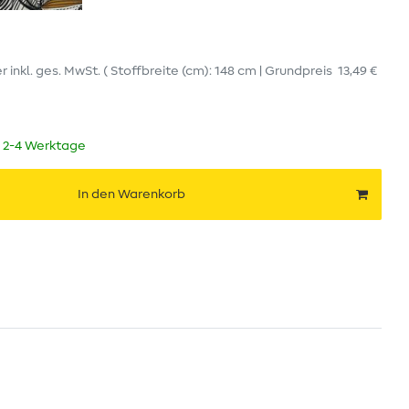
er
inkl. ges. MwSt.
( Stoffbreite (cm): 148 cm | Grundpreis
13,49 €
t 2-4 Werktage
In den Warenkorb