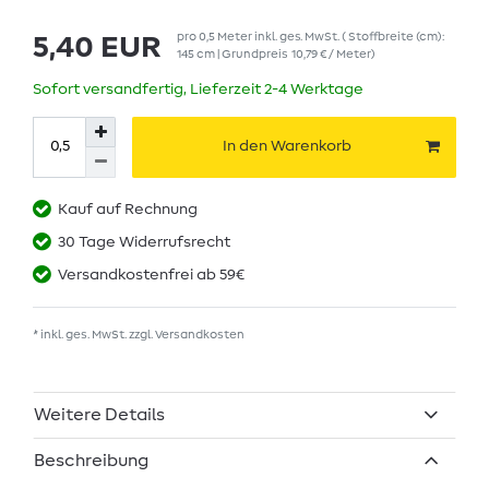
pro
0,5
Meter
inkl. ges. MwSt.
( Stoffbreite (cm):
5,40 EUR
145 cm | Grundpreis
10,79 € / Meter
)
Sofort versandfertig, Lieferzeit 2-4 Werktage
In den Warenkorb
Kauf auf Rechnung
30 Tage Widerrufsrecht
Versandkostenfrei ab 59€
* inkl. ges. MwSt. zzgl.
Versandkosten
Weitere Details
Beschreibung