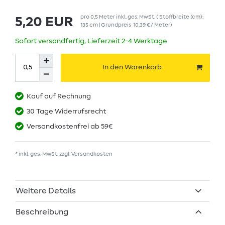
pro
0,5
Meter
inkl. ges. MwSt.
( Stoffbreite (cm):
5,20 EUR
135 cm | Grundpreis
10,39 € / Meter
)
Sofort versandfertig, Lieferzeit 2-4 Werktage
In den Warenkorb
Kauf auf Rechnung
30 Tage Widerrufsrecht
Versandkostenfrei ab 59€
* inkl. ges. MwSt. zzgl.
Versandkosten
Weitere Details
Beschreibung