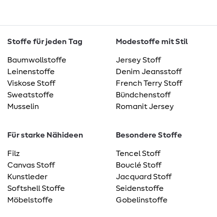
Stoffe für jeden Tag
Modestoffe mit Stil
Baumwollstoffe
Jersey Stoff
Leinenstoffe
Denim Jeansstoff
Viskose Stoff
French Terry Stoff
Sweatstoffe
Bündchenstoff
Musselin
Romanit Jersey
Für starke Nähideen
Besondere Stoffe
Filz
Tencel Stoff
Canvas Stoff
Bouclé Stoff
Kunstleder
Jacquard Stoff
Softshell Stoffe
Seidenstoffe
Möbelstoffe
Gobelinstoffe