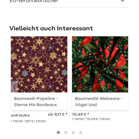
EU-Verantwortlicher
Vielleicht auch Interessant
Baumwoll-Popeline -
Baumwolle Webware -
B
Sterne Mix Bordeaux
Vögel Und
L
Gold
Schneeflocken
ab 9,17 € *
10,49 € *
10,
UVP 10,79 €
Tannengrün
1
Meter
| 10,49 € / Meter
1
Me
1
Meter
| 9,17 € / Meter