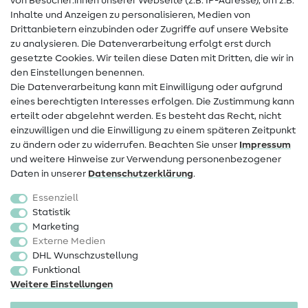
von Besucher:innen unserer Webseite (z.B. IP-Adresse), um z.B.
Hilfe & Kontakt
Inhalte und Anzeigen zu personalisieren, Medien von
Drittanbietern einzubinden oder Zugriffe auf unsere Website
Kontakt
zu analysieren. Die Datenverarbeitung erfolgt erst durch
Infos zum Betreiberwechsel
gesetzte Cookies. Wir teilen diese Daten mit Dritten, die wir in
den Einstellungen benennen.
FAQ
Die Datenverarbeitung kann mit Einwilligung oder aufgrund
eines berechtigten Interesses erfolgen. Die Zustimmung kann
Widerrufsrecht
erteilt oder abgelehnt werden. Es besteht das Recht, nicht
Beliebt
einzuwilligen und die Einwilligung zu einem späteren Zeitpunkt
zu ändern oder zu widerrufen. Beachten Sie unser
Impressum
und weitere Hinweise zur Verwendung personenbezogener
Stoffe
Daten in unserer
Daten­schutz­erklärung
.
Nähzubehör
Essenziell
Sale
Statistik
Marketing
Schnittmuster
Externe Medien
DHL Wunschzustellung
Funktional
Weitere Einstellungen