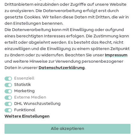
Drittanbietern einzubinden oder Zugriffe auf unsere Website
Kontakt
zu analysieren. Die Datenverarbeitung erfolgt erst durch
Infos zum Betreiberwechsel
gesetzte Cookies. Wir teilen diese Daten mit Dritten, die wir in
den Einstellungen benennen.
FAQ
Die Datenverarbeitung kann mit Einwilligung oder aufgrund
eines berechtigten Interesses erfolgen. Die Zustimmung kann
Widerrufsrecht
erteilt oder abgelehnt werden. Es besteht das Recht, nicht
Beliebt
einzuwilligen und die Einwilligung zu einem späteren Zeitpunkt
zu ändern oder zu widerrufen. Beachten Sie unser
Impressum
und weitere Hinweise zur Verwendung personenbezogener
Stoffe
Daten in unserer
Daten­schutz­erklärung
.
Nähzubehör
Essenziell
Sale
Statistik
Marketing
Schnittmuster
Externe Medien
DHL Wunschzustellung
Funktional
Weitere Einstellungen
Alle akzeptieren
Impressum
Datenschutz
AGB