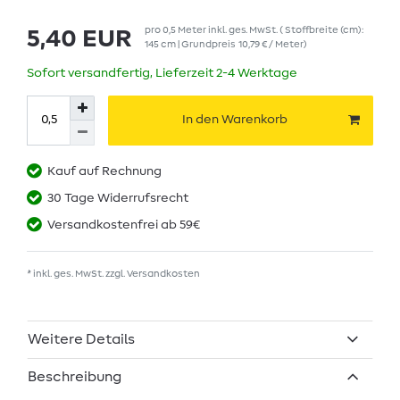
pro
0,5
Meter
inkl. ges. MwSt.
( Stoffbreite (cm):
5,40 EUR
145 cm | Grundpreis
10,79 € / Meter
)
Sofort versandfertig, Lieferzeit 2-4 Werktage
In den Warenkorb
Kauf auf Rechnung
30 Tage Widerrufsrecht
Versandkostenfrei ab 59€
* inkl. ges. MwSt. zzgl.
Versandkosten
Weitere Details
Beschreibung