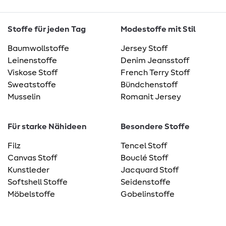
Stoffe für jeden Tag
Modestoffe mit Stil
Baumwollstoffe
Jersey Stoff
Leinenstoffe
Denim Jeansstoff
Viskose Stoff
French Terry Stoff
Sweatstoffe
Bündchenstoff
Musselin
Romanit Jersey
Für starke Nähideen
Besondere Stoffe
Filz
Tencel Stoff
Canvas Stoff
Bouclé Stoff
Kunstleder
Jacquard Stoff
Softshell Stoffe
Seidenstoffe
Möbelstoffe
Gobelinstoffe