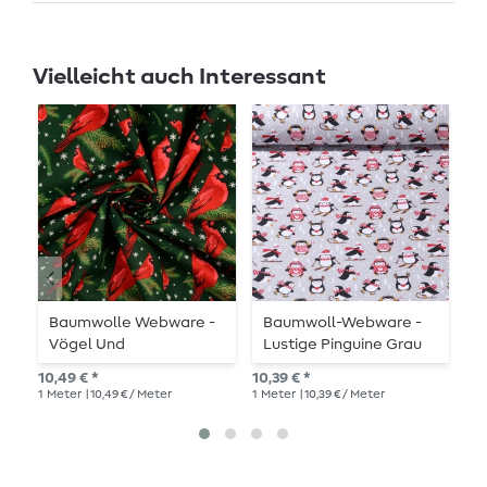
Vielleicht auch Interessant
Baumwolle Webware -
Baumwoll-Webware -
B
Vögel Und
Lustige Pinguine Grau
W
Schneeflocken
10,49 € *
10,39 € *
10,
Tannengrün
1
Meter
| 10,49 € / Meter
1
Meter
| 10,39 € / Meter
1
Me