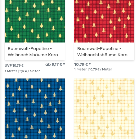
Baumwoll-Popeline -
Baumwoll-Popeline -
Weihnachtsbäume Karo
Weihnachtsbäume Karo
Grün Gold
Rot Gold
ab 9,17 € *
10,79 € *
UVP 10,79 €
1
Meter
| 10,79 € / Meter
1
Meter
| 9,17 € / Meter