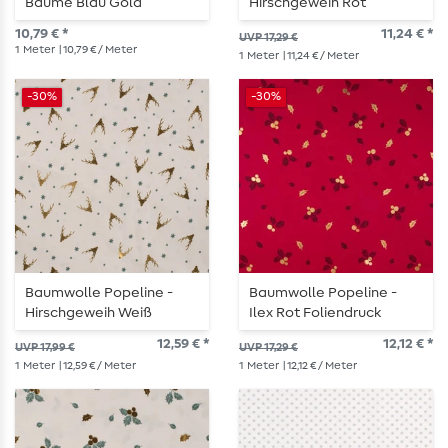
Bäume Blau Gold
Hirschgeweih Rot
Foliendruck
10,79 € *
11,24 € *
UVP 17,29 €
1
Meter
| 10,79 € / Meter
1
Meter
| 11,24 € / Meter
-30%
-30%
Baumwolle Popeline -
Baumwolle Popeline -
Hirschgeweih Weiß
Ilex Rot Foliendruck
Foliendruck
12,59 € *
12,12 € *
UVP 17,99 €
UVP 17,29 €
1
Meter
| 12,59 € / Meter
1
Meter
| 12,12 € / Meter