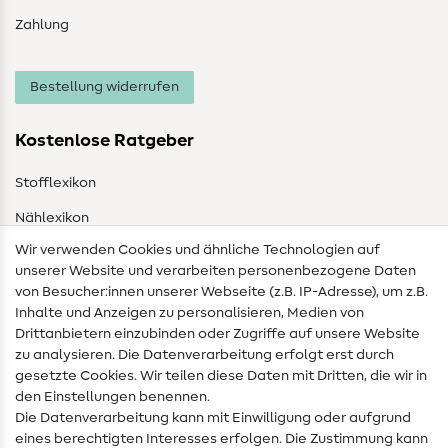
Zahlung
Bestellung widerrufen
Kostenlose Ratgeber
Stofflexikon
Nählexikon
Wir verwenden Cookies und ähnliche Technologien auf
Nähanleitungen
unserer Website und verarbeiten personenbezogene Daten
von Besucher:innen unserer Webseite (z.B. IP-Adresse), um z.B.
Hilfe & Kontakt
Inhalte und Anzeigen zu personalisieren, Medien von
Drittanbietern einzubinden oder Zugriffe auf unsere Website
Kontakt
zu analysieren. Die Datenverarbeitung erfolgt erst durch
Infos zum Betreiberwechsel
gesetzte Cookies. Wir teilen diese Daten mit Dritten, die wir in
den Einstellungen benennen.
FAQ
Die Datenverarbeitung kann mit Einwilligung oder aufgrund
eines berechtigten Interesses erfolgen. Die Zustimmung kann
Widerrufsrecht