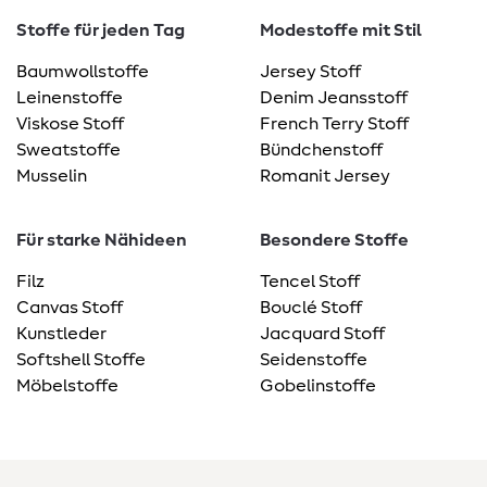
Stoffe für jeden Tag
Modestoffe mit Stil
Baumwollstoffe
Jersey Stoff
Leinenstoffe
Denim Jeansstoff
Viskose Stoff
French Terry Stoff
Sweatstoffe
Bündchenstoff
Musselin
Romanit Jersey
Für starke Nähideen
Besondere Stoffe
Filz
Tencel Stoff
Canvas Stoff
Bouclé Stoff
Kunstleder
Jacquard Stoff
Softshell Stoffe
Seidenstoffe
Möbelstoffe
Gobelinstoffe