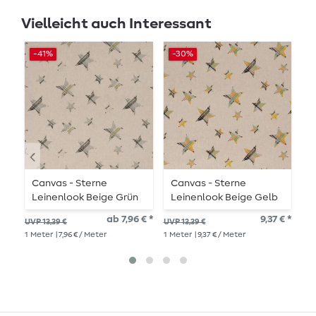
Vielleicht auch Interessant
-41%
-30%
Canvas - Sterne
Canvas - Sterne
B
Leinenlook Beige Grün
Leinenlook Beige Gelb
V
S
ab 7,96 € *
9,37 € *
10,
UVP 13,39 €
UVP 13,39 €
T
1
Me
1
Meter
| 7,96 € / Meter
1
Meter
| 9,37 € / Meter