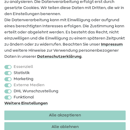
zu analysieren. Die Datenverarbeitung erfolgt erst durch
Infos zum Betreiberwechsel
gesetzte Cookies. Wir teilen diese Daten mit Dritten, die wir in
den Einstellungen benennen.
FAQ
Die Datenverarbeitung kann mit Einwilligung oder aufgrund
eines berechtigten Interesses erfolgen. Die Zustimmung kann
Widerrufsrecht
erteilt oder abgelehnt werden. Es besteht das Recht, nicht
Beliebt
einzuwilligen und die Einwilligung zu einem späteren Zeitpunkt
zu ändern oder zu widerrufen. Beachten Sie unser
Impressum
und weitere Hinweise zur Verwendung personenbezogener
Stoffe
Daten in unserer
Daten­schutz­erklärung
.
Nähzubehör
Essenziell
Sale
Statistik
Marketing
Schnittmuster
Externe Medien
DHL Wunschzustellung
Funktional
Weitere Einstellungen
Alle akzeptieren
Impressum
Datenschutz
AGB
Widerrufsbelehrung
Alle ablehnen