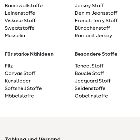
Baumwollstoffe
Jersey Stoff
Leinenstoffe
Denim Jeansstoff
Viskose Stoff
French Terry Stoff
Sweatstoffe
Bündchenstoff
Musselin
Romanit Jersey
Für starke Nähideen
Besondere Stoffe
Filz
Tencel Stoff
Canvas Stoff
Bouclé Stoff
Kunstleder
Jacquard Stoff
Softshell Stoffe
Seidenstoffe
Möbelstoffe
Gobelinstoffe
Zahlung und Versand