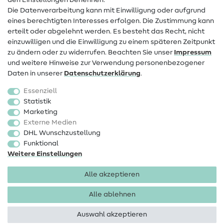
den Einstellungen benennen.
FAQ
Die Datenverarbeitung kann mit Einwilligung oder aufgrund
eines berechtigten Interesses erfolgen. Die Zustimmung kann
Widerrufsrecht
erteilt oder abgelehnt werden. Es besteht das Recht, nicht
Beliebt
einzuwilligen und die Einwilligung zu einem späteren Zeitpunkt
zu ändern oder zu widerrufen. Beachten Sie unser
Impressum
und weitere Hinweise zur Verwendung personenbezogener
Stoffe
Daten in unserer
Daten­schutz­erklärung
.
Nähzubehör
Essenziell
Sale
Statistik
Marketing
Schnittmuster
Externe Medien
DHL Wunschzustellung
Funktional
Weitere Einstellungen
Alle akzeptieren
Impressum
Datenschutz
AGB
Widerrufsbelehrung
Alle ablehnen
Auswahl akzeptieren
Copyright 2026 SewIY GmbH