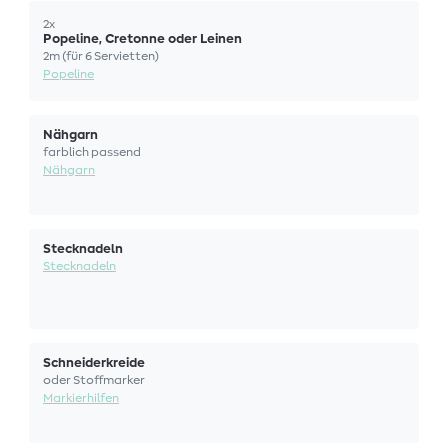
2x
Popeline, Cretonne oder Leinen
2m (für 6 Servietten)
Popeline
Nähgarn
farblich passend
Nähgarn
Stecknadeln
Stecknadeln
Schneiderkreide
oder Stoffmarker
Markierhilfen