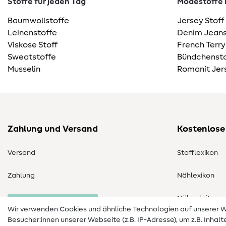
Stoffe für jeden Tag
Modestoffe m
Baumwollstoffe
Jersey Stoff
Leinenstoffe
Denim Jeans
Viskose Stoff
French Terry
Sweatstoffe
Bündchensto
Musselin
Romanit Jer
Zahlung und Versand
Kostenlose
Versand
Stofflexikon
Zahlung
Nählexikon
Nähanleitung
Bestellung widerrufen
Wir verwenden Cookies und ähnliche Technologien auf unserer
Besucher:innen unserer Webseite (z.B. IP-Adresse), um z.B. Inhal