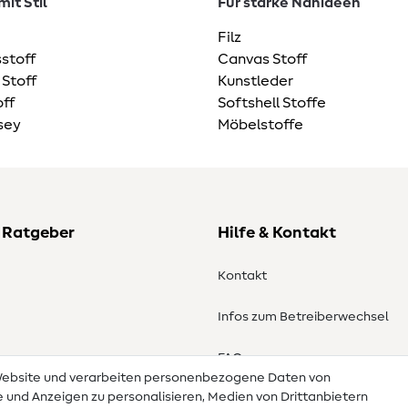
it Stil
Für starke Nähideen
Filz
stoff
Canvas Stoff
 Stoff
Kunstleder
ff
Softshell Stoffe
sey
Möbelstoffe
 Ratgeber
Hilfe & Kontakt
Kontakt
Infos zum Betreiberwechsel
en
FAQ
 Website und verarbeiten personenbezogene Daten von
te und Anzeigen zu personalisieren, Medien von Drittanbietern
Widerrufsrecht