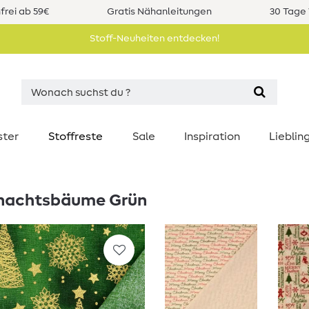
rei ab 59€
Gratis Nähanleitungen
30 Tage 
Stoff-Neuheiten entdecken!
ster
Stoffreste
Sale
Inspiration
Liebli
hnachtsbäume Grün