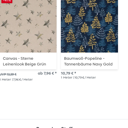
-41%
Canvas - Sterne
Baumwoll-Popeline -
B
Leinenlook Beige Grün
Tannenbäume Navy Gold
S
S
ab 7,96 € *
10,79 € *
11,
UVP 13,39 €
1
Meter
| 10,79 € / Meter
1
Me
1
Meter
| 7,96 € / Meter