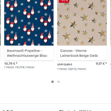
-30%
Baumwoll-Popeline -
Canvas - Sterne
Weihnachtszwerge Blau
Leinenlook Beige Gelb
10,79 € *
9,37 € *
UVP 13,39 €
1
Meter
| 10,79 € / Meter
1
Meter
| 9,37 € / Meter