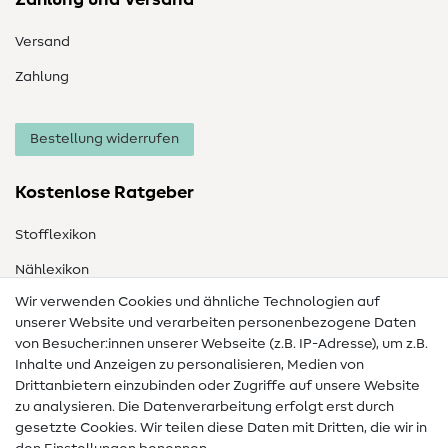
Zahlung und Versand
Versand
Zahlung
Bestellung widerrufen
Kostenlose Ratgeber
Stofflexikon
Nählexikon
Wir verwenden Cookies und ähnliche Technologien auf
Nähanleitungen
unserer Website und verarbeiten personenbezogene Daten
von Besucher:innen unserer Webseite (z.B. IP-Adresse), um z.B.
Hilfe & Kontakt
Inhalte und Anzeigen zu personalisieren, Medien von
Drittanbietern einzubinden oder Zugriffe auf unsere Website
Kontakt
zu analysieren. Die Datenverarbeitung erfolgt erst durch
Infos zum Betreiberwechsel
gesetzte Cookies. Wir teilen diese Daten mit Dritten, die wir in