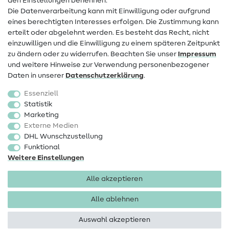
den Einstellungen benennen.
FAQ
Die Datenverarbeitung kann mit Einwilligung oder aufgrund
eines berechtigten Interesses erfolgen. Die Zustimmung kann
Widerrufsrecht
erteilt oder abgelehnt werden. Es besteht das Recht, nicht
Beliebt
einzuwilligen und die Einwilligung zu einem späteren Zeitpunkt
zu ändern oder zu widerrufen. Beachten Sie unser
Impressum
und weitere Hinweise zur Verwendung personenbezogener
Stoffe
Daten in unserer
Daten­schutz­erklärung
.
Nähzubehör
Essenziell
Sale
Statistik
Marketing
Schnittmuster
Externe Medien
DHL Wunschzustellung
Funktional
Weitere Einstellungen
Alle akzeptieren
Impressum
Datenschutz
AGB
Widerrufsbelehrung
Alle ablehnen
Auswahl akzeptieren
Copyright 2026 SewIY GmbH