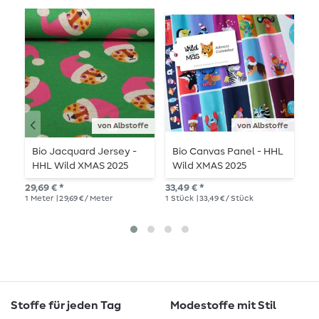
-
von Albstoffe
von Albstoffe
Bio Jacquard Jersey -
Bio Canvas Panel - HHL
B
HHL Wild XMAS 2025
Wild XMAS 2025
W
Wild Santa Grün
Adventskalender
E
29,69 € *
33,49 € *
UVP
1
Meter
| 29,69 € / Meter
1
Stück
| 33,49 € / Stück
1
Me
Stoffe für jeden Tag
Modestoffe mit Stil