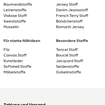
Baumwollstoffe
Jersey Stoff
Leinenstoffe
Denim Jeansstoff
Viskose Stoff
French Terry Stoff
Sweatstoffe
Bündchenstoff
Musselin
Romanit Jersey
Für starke Nähideen
Besondere Stoffe
Filz
Tencel Stoff
Canvas Stoff
Bouclé Stoff
Kunstleder
Jacquard Stoff
Softshell Stoffe
Seidenstoffe
Möbelstoffe
Gobelinstoffe