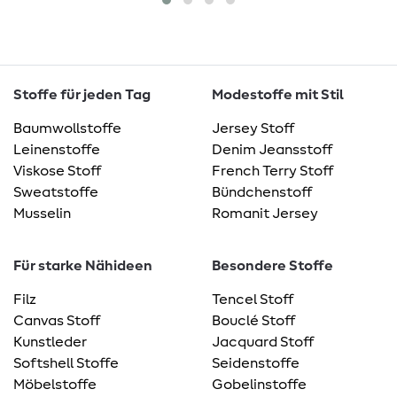
Stoffe für jeden Tag
Modestoffe mit Stil
Baumwollstoffe
Jersey Stoff
Leinenstoffe
Denim Jeansstoff
Viskose Stoff
French Terry Stoff
Sweatstoffe
Bündchenstoff
Musselin
Romanit Jersey
Für starke Nähideen
Besondere Stoffe
Filz
Tencel Stoff
Canvas Stoff
Bouclé Stoff
Kunstleder
Jacquard Stoff
Softshell Stoffe
Seidenstoffe
Möbelstoffe
Gobelinstoffe