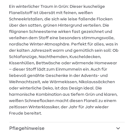
Ein winterlicher Traum in Grün: Dieser kuschelige
Flanellstoff ist übersät mit feinen, weißen
Schneekristallen, die sich wie leise fallende Flocken
über den satten, grünen Hintergrund verteilen. Die
filigranen Schneesterne wirken fast gezeichnet und
verleihen dem Stoff eine besonders stimmungsvolle,
nordische Winter-Atmosphäre. Perfekt für alles, was in
der kalten Jahreszeit warm und gemütlich sein soll: Ob
Schlafanzüge, Nachthemden, Kuscheldecken,
Kissenhüllen, Bettwäsche oder wärmende Homewear
– dieser Stoff lädt zum Einmummeln ein. Auch für
liebevoll genähte Geschenke in der Advents- und
Weihnachtszeit, wie Wärmekissen, Nikolaussäckchen
oder winterliche Deko, ist das Design ideal. Die
harmonische Kombination aus tiefem Grün und klaren,
weißen Schneeflocken macht diesen Flanell zu einem
zeitlosen Winterklassiker, der Jahr für Jahr wieder
Freude bereitet.
Pflegehinweise