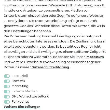
unserer Website und verarbeiten personenbezogene Daten
von Besucher:innen unserer Webseite (z.B. IP-Adresse), um z.B.
Hilfe & Kontakt
Inhalte und Anzeigen zu personalisieren, Medien von
Drittanbietern einzubinden oder Zugriffe auf unsere Website
Kontakt
zu analysieren. Die Datenverarbeitung erfolgt erst durch
Infos zum Betreiberwechsel
gesetzte Cookies. Wir teilen diese Daten mit Dritten, die wir in
den Einstellungen benennen.
FAQ
Die Datenverarbeitung kann mit Einwilligung oder aufgrund
eines berechtigten Interesses erfolgen. Die Zustimmung kann
Widerrufsrecht
erteilt oder abgelehnt werden. Es besteht das Recht, nicht
Beliebt
einzuwilligen und die Einwilligung zu einem späteren Zeitpunkt
zu ändern oder zu widerrufen. Beachten Sie unser
Impressum
und weitere Hinweise zur Verwendung personenbezogener
Stoffe
Daten in unserer
Daten­schutz­erklärung
.
Nähzubehör
Essenziell
Sale
Statistik
Marketing
Schnittmuster
Externe Medien
DHL Wunschzustellung
Funktional
Weitere Einstellungen