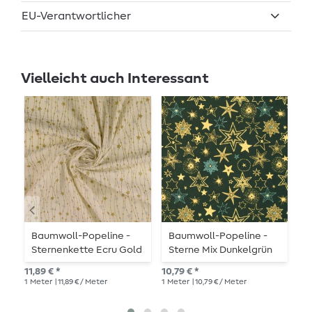
EU-Verantwortlicher
Vielleicht auch Interessant
Baumwoll-Popeline -
Baumwoll-Popeline -
B
Sternenkette Ecru Gold
Sterne Mix Dunkelgrün
T
Silber
Gold
11,89 € *
10,79 € *
10,
1
Meter
| 11,89 € / Meter
1
Meter
| 10,79 € / Meter
1
Me