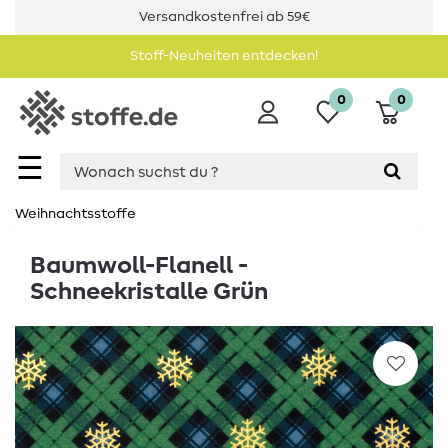
Versandkostenfrei ab 59€
Stoff-Neuheiten entdecken!
0
0
☰
Weihnachtsstoffe
Baumwoll-Flanell -
Schneekristalle Grün