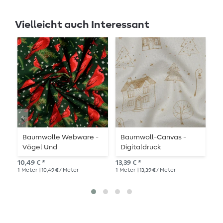
Vielleicht auch Interessant
Baumwolle Webware -
Baumwoll-Canvas -
B
Vögel Und
Digitaldruck
S
Schneeflocken
Weihnachtsstadt Weiß
S
10,49 € *
13,39 € *
11,
Tannengrün
1
Meter
| 10,49 € / Meter
1
Meter
| 13,39 € / Meter
1
Me