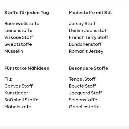
Stoffe für jeden Tag
Modestoffe mit Stil
Baumwollstoffe
Jersey Stoff
Leinenstoffe
Denim Jeansstoff
Viskose Stoff
French Terry Stoff
Sweatstoffe
Bündchenstoff
Musselin
Romanit Jersey
Für starke Nähideen
Besondere Stoffe
Filz
Tencel Stoff
Canvas Stoff
Bouclé Stoff
Kunstleder
Jacquard Stoff
Softshell Stoffe
Seidenstoffe
Möbelstoffe
Gobelinstoffe