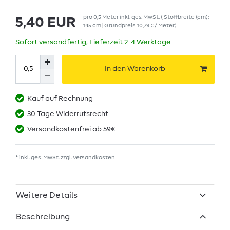
pro
0,5
Meter
inkl. ges. MwSt.
( Stoffbreite (cm):
5,40 EUR
145 cm | Grundpreis
10,79 € / Meter
)
Sofort versandfertig, Lieferzeit 2-4 Werktage
In den Warenkorb
Kauf auf Rechnung
30 Tage Widerrufsrecht
Versandkostenfrei ab 59€
* inkl. ges. MwSt. zzgl.
Versandkosten
Weitere Details
Beschreibung