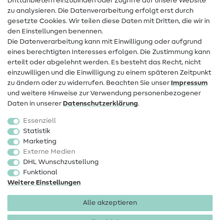
Drittanbietern einzubinden oder Zugriffe auf unsere Website
Kontakt
zu analysieren. Die Datenverarbeitung erfolgt erst durch
Infos zum Betreiberwechsel
gesetzte Cookies. Wir teilen diese Daten mit Dritten, die wir in
den Einstellungen benennen.
FAQ
Die Datenverarbeitung kann mit Einwilligung oder aufgrund
eines berechtigten Interesses erfolgen. Die Zustimmung kann
Widerrufsrecht
erteilt oder abgelehnt werden. Es besteht das Recht, nicht
Beliebt
einzuwilligen und die Einwilligung zu einem späteren Zeitpunkt
zu ändern oder zu widerrufen. Beachten Sie unser
Impressum
und weitere Hinweise zur Verwendung personenbezogener
Stoffe
Daten in unserer
Daten­schutz­erklärung
.
Nähzubehör
Essenziell
Sale
Statistik
Marketing
Schnittmuster
Externe Medien
DHL Wunschzustellung
Funktional
Weitere Einstellungen
Alle akzeptieren
Impressum
Datenschutz
AGB