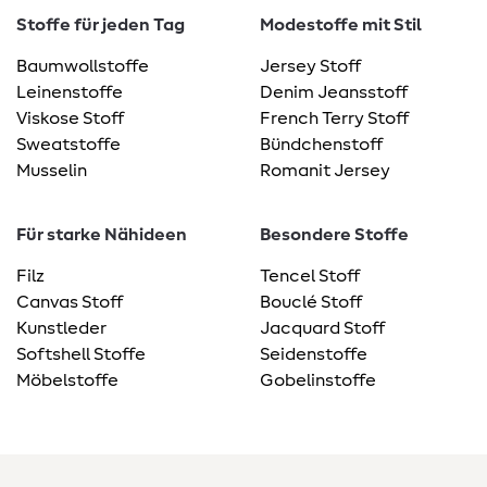
Stoffe für jeden Tag
Modestoffe mit Stil
Baumwollstoffe
Jersey Stoff
Leinenstoffe
Denim Jeansstoff
Viskose Stoff
French Terry Stoff
Sweatstoffe
Bündchenstoff
Musselin
Romanit Jersey
Für starke Nähideen
Besondere Stoffe
Filz
Tencel Stoff
Canvas Stoff
Bouclé Stoff
Kunstleder
Jacquard Stoff
Softshell Stoffe
Seidenstoffe
Möbelstoffe
Gobelinstoffe