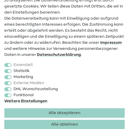
zu analysieren. Die Datenverarbeitung erfolgt erst durch
Infos zum Betreiberwechsel
gesetzte Cookies. Wir teilen diese Daten mit Dritten, die wir in
den Einstellungen benennen.
FAQ
Die Datenverarbeitung kann mit Einwilligung oder aufgrund
eines berechtigten Interesses erfolgen. Die Zustimmung kann
Widerrufsrecht
erteilt oder abgelehnt werden. Es besteht das Recht, nicht
Beliebt
einzuwilligen und die Einwilligung zu einem späteren Zeitpunkt
zu ändern oder zu widerrufen. Beachten Sie unser
Impressum
und weitere Hinweise zur Verwendung personenbezogener
Stoffe
Daten in unserer
Daten­schutz­erklärung
.
Nähzubehör
Essenziell
Sale
Statistik
Marketing
Schnittmuster
Externe Medien
DHL Wunschzustellung
Funktional
Weitere Einstellungen
Alle akzeptieren
Impressum
Datenschutz
AGB
Widerrufsbelehrung
Alle ablehnen