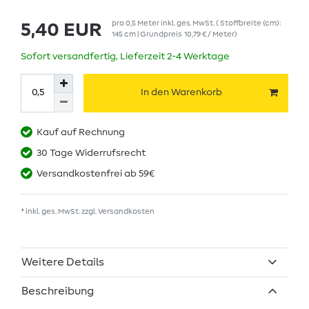
pro
0,5
Meter
inkl. ges. MwSt.
( Stoffbreite (cm):
5,40 EUR
145 cm | Grundpreis
10,79 € / Meter
)
Sofort versandfertig, Lieferzeit 2-4 Werktage
In den Warenkorb
Kauf auf Rechnung
30 Tage Widerrufsrecht
Versandkostenfrei ab 59€
* inkl. ges. MwSt. zzgl.
Versandkosten
Weitere Details
Beschreibung