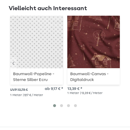
Vielleicht auch Interessant
Baumwoll-Popeline -
Baumwoll-Canvas -
B
Sterne Silber Ecru
Digitaldruck
S
Weihnachtsstadt
G
ab 9,17 € *
13,39 € *
UVP 10,79 €
UVP
Bordeaux
1
Meter
| 13,39 € / Meter
1
Meter
| 9,17 € / Meter
1
Me