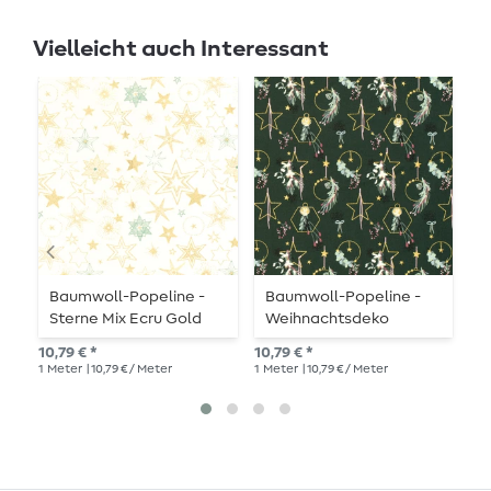
Vielleicht auch Interessant
Baumwoll-Popeline -
Baumwoll-Popeline -
B
Sterne Mix Ecru Gold
Weihnachtsdeko
W
Dunkelgrün Gold
B
10,79 € *
10,79 € *
10,
1
Meter
| 10,79 € / Meter
1
Meter
| 10,79 € / Meter
1
Me