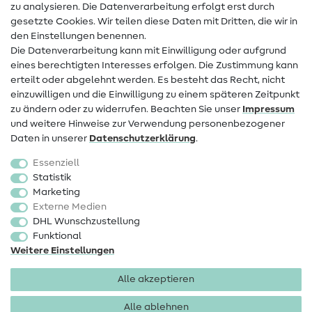
zu analysieren. Die Datenverarbeitung erfolgt erst durch
Infos zum Betreiberwechsel
gesetzte Cookies. Wir teilen diese Daten mit Dritten, die wir in
den Einstellungen benennen.
FAQ
Die Datenverarbeitung kann mit Einwilligung oder aufgrund
eines berechtigten Interesses erfolgen. Die Zustimmung kann
Widerrufsrecht
erteilt oder abgelehnt werden. Es besteht das Recht, nicht
Beliebt
einzuwilligen und die Einwilligung zu einem späteren Zeitpunkt
zu ändern oder zu widerrufen. Beachten Sie unser
Impressum
und weitere Hinweise zur Verwendung personenbezogener
Stoffe
Daten in unserer
Daten­schutz­erklärung
.
Nähzubehör
Essenziell
Sale
Statistik
Marketing
Schnittmuster
Externe Medien
DHL Wunschzustellung
Funktional
Weitere Einstellungen
Alle akzeptieren
Impressum
Datenschutz
AGB
Widerrufsbelehrung
Alle ablehnen