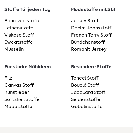
Stoffe für jeden Tag
Modestoffe mit Stil
Baumwollstoffe
Jersey Stoff
Leinenstoffe
Denim Jeansstoff
Viskose Stoff
French Terry Stoff
Sweatstoffe
Bündchenstoff
Musselin
Romanit Jersey
Für starke Nähideen
Besondere Stoffe
Filz
Tencel Stoff
Canvas Stoff
Bouclé Stoff
Kunstleder
Jacquard Stoff
Softshell Stoffe
Seidenstoffe
Möbelstoffe
Gobelinstoffe