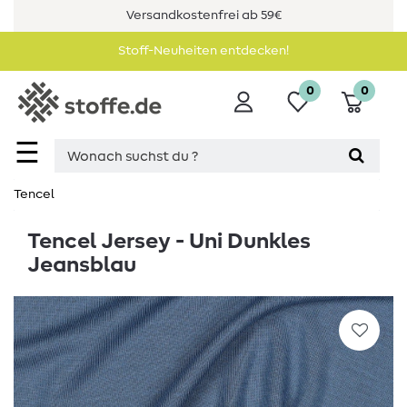
Versandkostenfrei ab 59€
Stoff-Neuheiten entdecken!
0
0
☰
Tencel
Tencel Jersey - Uni Dunkles
Jeansblau