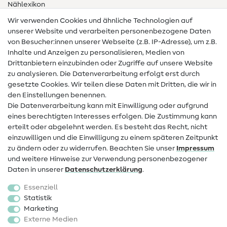
Nählexikon
Wir verwenden Cookies und ähnliche Technologien auf
Nähanleitungen
unserer Website und verarbeiten personenbezogene Daten
von Besucher:innen unserer Webseite (z.B. IP-Adresse), um z.B.
Hilfe & Kontakt
Inhalte und Anzeigen zu personalisieren, Medien von
Drittanbietern einzubinden oder Zugriffe auf unsere Website
Kontakt
zu analysieren. Die Datenverarbeitung erfolgt erst durch
Infos zum Betreiberwechsel
gesetzte Cookies. Wir teilen diese Daten mit Dritten, die wir in
den Einstellungen benennen.
FAQ
Die Datenverarbeitung kann mit Einwilligung oder aufgrund
eines berechtigten Interesses erfolgen. Die Zustimmung kann
Widerrufsrecht
erteilt oder abgelehnt werden. Es besteht das Recht, nicht
Beliebt
einzuwilligen und die Einwilligung zu einem späteren Zeitpunkt
zu ändern oder zu widerrufen. Beachten Sie unser
Impressum
und weitere Hinweise zur Verwendung personenbezogener
Stoffe
Daten in unserer
Daten­schutz­erklärung
.
Nähzubehör
Essenziell
Sale
Statistik
Marketing
Schnittmuster
Externe Medien