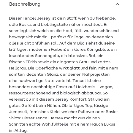
Beschreibung
Dieser Tencel Jersey ist dein Stoff, wenn du fließende,
edle Basics und Lieblingsteile nähen möchtest. Er
schmiegt sich weich an die Haut, fällt wunderschön und
bewegt sich mit dir – perfekt für Tage, an denen sich
alles leicht anfühlen soll. Auf dem Bild siehst du seine
kräftigen, modernen Farben: ein klares Königsblau, ein
leuchtendes Sonnengelb, ein intensives Rot, ein
frisches Türkis sowie ein elegantes Grau und zartes
Hellgrau. Die Oberfläche wirkt glatt und fein, mit einem
sanften, dezenten Glanz, der deinen Nähprojekten
eine hochwertige Note verleiht. Tencel ist eine
besonders nachhaltige Faser auf Holzbasis – vegan,
ressourcenschonend und biologisch abbaubar. So
vereinst du mit diesem Jersey Komfort, Stil und ein
gutes Gefühl beim Nähen. Ob luftiges Top, lässiger
Jumpsuit, feminines Kleid, weicher Pullover oder Basic-
Shirts: Dieser Tencel Jersey macht aus deinen
Schnitten echte Wohlfühlteile mit einem Hauch Luxus
im Alltag.