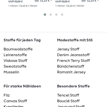
ab 13,25 € *
ab 13,25 € *
15,
UVP 15,59 €
UVP 15,59 €
1
Me
1
Meter
| 13,25 € / Meter
1
Meter
| 13,25 € / Meter
Stoffe für jeden Tag
Modestoffe mit Stil
Baumwollstoffe
Jersey Stoff
Leinenstoffe
Denim Jeansstoff
Viskose Stoff
French Terry Stoff
Sweatstoffe
Bündchenstoff
Musselin
Romanit Jersey
Für starke Nähideen
Besondere Stoffe
Filz
Tencel Stoff
Canvas Stoff
Bouclé Stoff
Kunstleder
Jacquard Stoff