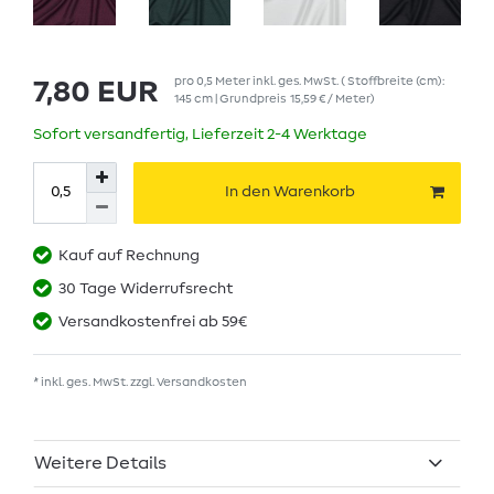
pro
0,5
Meter
inkl. ges. MwSt.
( Stoffbreite (cm):
7,80 EUR
145 cm | Grundpreis
15,59 € / Meter
)
Sofort versandfertig, Lieferzeit 2-4 Werktage
In den Warenkorb
Kauf auf Rechnung
30 Tage Widerrufsrecht
Versandkostenfrei ab 59€
* inkl. ges. MwSt. zzgl.
Versandkosten
Weitere Details