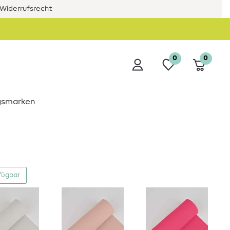
Widerrufsrecht
0
0
ngsmarken
fügbar