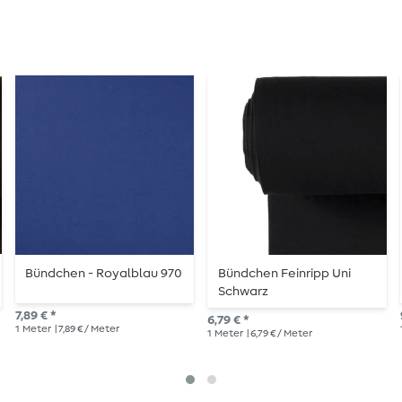
Bündchen - Royalblau 970
Bündchen Feinripp Uni
Schwarz
7,89 € *
6,79 € *
1
Meter
| 7,89 € / Meter
1
Meter
| 6,79 € / Meter