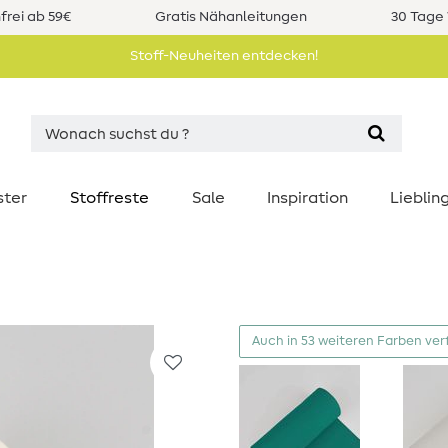
rei ab 59€
Gratis Nähanleitungen
30 Tage 
Stoff-Neuheiten entdecken!
ster
Stoffreste
Sale
Inspiration
Liebli
Auch in 53 weiteren Farben ver