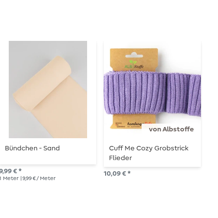
von Albstoffe
Bündchen - Sand
Cuff Me Cozy Grobstrick
C
Flieder
9,99 € *
10,
10,09 € *
1
Meter
| 9,99 € / Meter