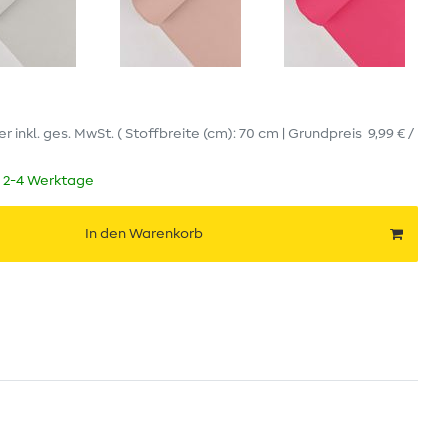
er
inkl. ges. MwSt.
( Stoffbreite (cm): 70 cm | Grundpreis
9,99 € /
t 2-4 Werktage
In den Warenkorb