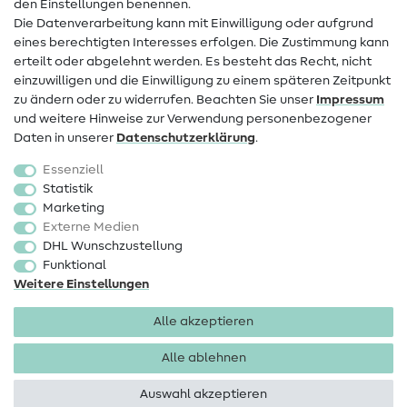
den Einstellungen benennen.
FAQ
Die Datenverarbeitung kann mit Einwilligung oder aufgrund
eines berechtigten Interesses erfolgen. Die Zustimmung kann
Widerrufsrecht
erteilt oder abgelehnt werden. Es besteht das Recht, nicht
Beliebt
einzuwilligen und die Einwilligung zu einem späteren Zeitpunkt
zu ändern oder zu widerrufen. Beachten Sie unser
Impressum
und weitere Hinweise zur Verwendung personenbezogener
Stoffe
Daten in unserer
Daten­schutz­erklärung
.
Nähzubehör
Essenziell
Sale
Statistik
Marketing
Schnittmuster
Externe Medien
DHL Wunschzustellung
Funktional
Weitere Einstellungen
Alle akzeptieren
Impressum
Datenschutz
AGB
Widerrufsbelehrung
Alle ablehnen
Auswahl akzeptieren
Copyright 2026 SewIY GmbH