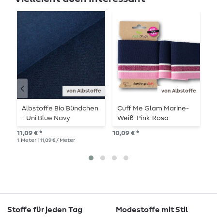
von Albstoffe
von Albstoffe
Albstoffe Bio Bündchen
Cuff Me Glam Marine-
C
- Uni Blue Navy
Weiß-Pink-Rosa
N
11,09 € *
10,09 € *
8,9
1
Meter
| 11,09 € / Meter
Stoffe für jeden Tag
Modestoffe mit Stil