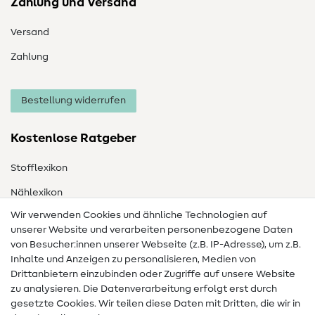
Zahlung und Versand
Versand
Zahlung
Bestellung widerrufen
Kostenlose Ratgeber
Stofflexikon
Nählexikon
Wir verwenden Cookies und ähnliche Technologien auf
Nähanleitungen
unserer Website und verarbeiten personenbezogene Daten
von Besucher:innen unserer Webseite (z.B. IP-Adresse), um z.B.
Hilfe & Kontakt
Inhalte und Anzeigen zu personalisieren, Medien von
Drittanbietern einzubinden oder Zugriffe auf unsere Website
Kontakt
zu analysieren. Die Datenverarbeitung erfolgt erst durch
Infos zum Betreiberwechsel
gesetzte Cookies. Wir teilen diese Daten mit Dritten, die wir in