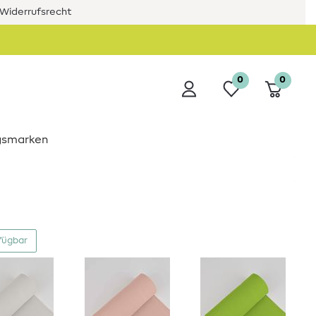
Widerrufsrecht
0
0
ngsmarken
fügbar