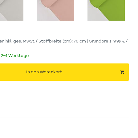
er
inkl. ges. MwSt.
( Stoffbreite (cm): 70 cm | Grundpreis
9,99 € /
t 2-4 Werktage
In den Warenkorb