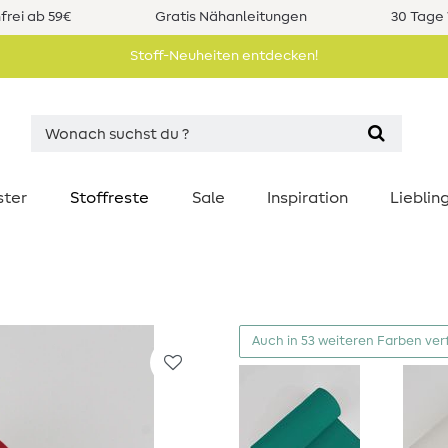
rei ab 59€
Gratis Nähanleitungen
30 Tage 
Stoff-Neuheiten entdecken!
ster
Stoffreste
Sale
Inspiration
Liebli
Auch in 53 weiteren Farben ver