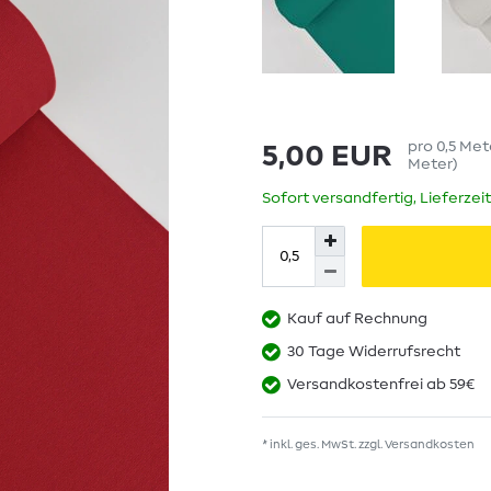
pro
0,5
Met
5,00 EUR
Meter
)
Sofort versandfertig, Lieferzei
Kauf auf Rechnung
30 Tage Widerrufsrecht
Versandkostenfrei ab 59€
* inkl. ges. MwSt. zzgl.
Versandkosten