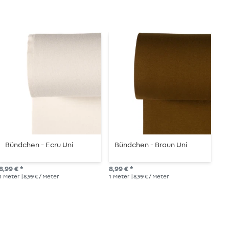
Bündchen - Ecru Uni
Bündchen - Braun Uni
B
8,99 € *
8,99 € *
UVP
1
Meter
| 8,99 € / Meter
1
Meter
| 8,99 € / Meter
1
Me