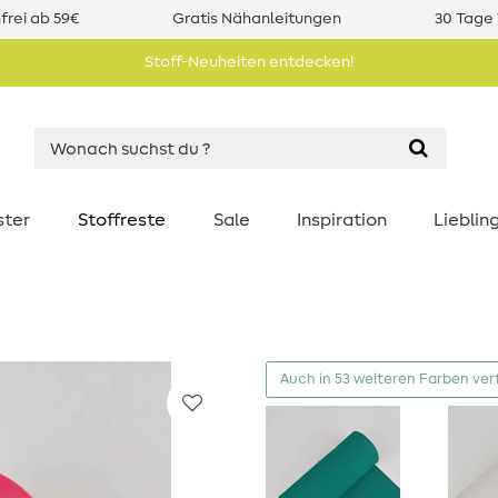
rei ab 59€
Gratis Nähanleitungen
30 Tage 
Stoff-Neuheiten entdecken!
ster
Stoffreste
Sale
Inspiration
Liebli
Auch in 53 weiteren Farben ver