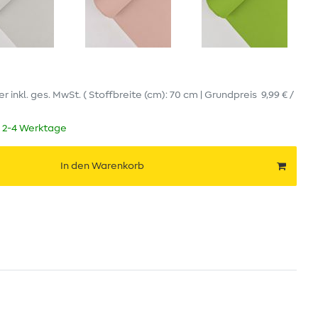
er
inkl. ges. MwSt.
( Stoffbreite (cm): 70 cm | Grundpreis
9,99 € /
t 2-4 Werktage
In den Warenkorb