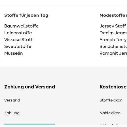
Stoffe für jeden Tag
Modestoffe m
Baumwollstoffe
Jersey Stoff
Leinenstoffe
Denim Jeans
Viskose Stoff
French Terry
Sweatstoffe
Bündchensto
Musselin
Romanit Jer
Zahlung und Versand
Kostenlose
Versand
Stofflexikon
Zahlung
Nählexikon
Nähanleitung