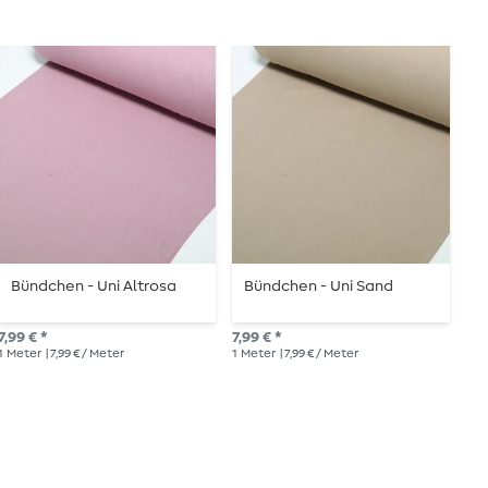
Bündchen - Uni Altrosa
Bündchen - Uni Sand
A
U
7,99 € *
7,99 € *
11,
1
Meter
| 7,99 € / Meter
1
Meter
| 7,99 € / Meter
1
Me