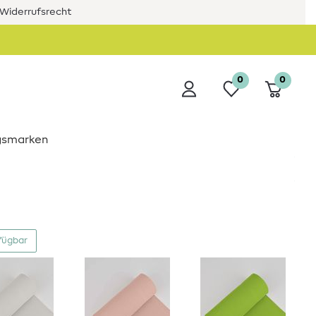
Widerrufsrecht
0
0
ngsmarken
fügbar