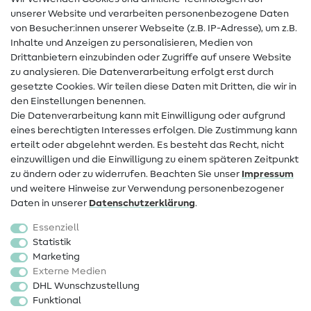
Nähanleitungen
unserer Website und verarbeiten personenbezogene Daten
von Besucher:innen unserer Webseite (z.B. IP-Adresse), um z.B.
Hilfe & Kontakt
Inhalte und Anzeigen zu personalisieren, Medien von
Drittanbietern einzubinden oder Zugriffe auf unsere Website
Kontakt
zu analysieren. Die Datenverarbeitung erfolgt erst durch
Infos zum Betreiberwechsel
gesetzte Cookies. Wir teilen diese Daten mit Dritten, die wir in
den Einstellungen benennen.
FAQ
Die Datenverarbeitung kann mit Einwilligung oder aufgrund
eines berechtigten Interesses erfolgen. Die Zustimmung kann
Widerrufsrecht
erteilt oder abgelehnt werden. Es besteht das Recht, nicht
Beliebt
einzuwilligen und die Einwilligung zu einem späteren Zeitpunkt
zu ändern oder zu widerrufen. Beachten Sie unser
Impressum
und weitere Hinweise zur Verwendung personenbezogener
Stoffe
Daten in unserer
Daten­schutz­erklärung
.
Nähzubehör
Essenziell
Sale
Statistik
Marketing
Schnittmuster
Externe Medien
DHL Wunschzustellung
Funktional