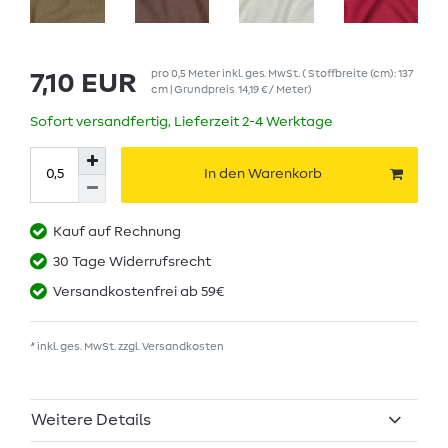
pro
0,5
Meter
inkl. ges. MwSt.
( Stoffbreite (cm): 137
7,10 EUR
cm | Grundpreis
14,19 € / Meter
)
Sofort versandfertig, Lieferzeit 2-4 Werktage
In den Warenkorb
Kauf auf Rechnung
30 Tage Widerrufsrecht
Versandkostenfrei ab 59€
* inkl. ges. MwSt. zzgl.
Versandkosten
Weitere Details