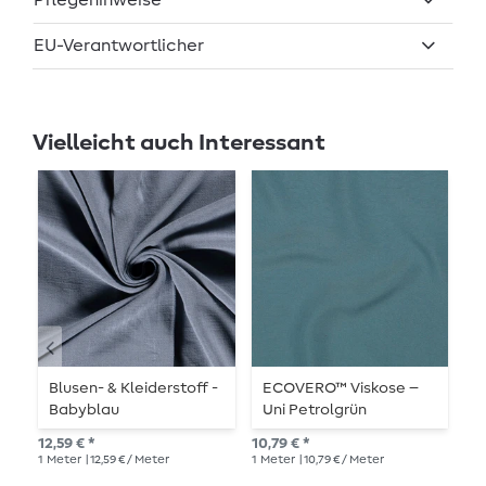
Pflegehinweise
EU-Verantwortlicher
Vielleicht auch Interessant
Blusen- & Kleiderstoff -
ECOVERO™ Viskose –
E
Babyblau
Uni Petrolgrün
–
12,59 € *
10,79 € *
10,
1
Meter
| 12,59 € / Meter
1
Meter
| 10,79 € / Meter
1
Me